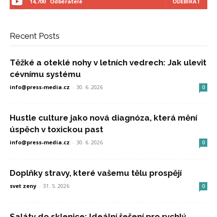
14,700
Odběratelé
ODEBÍRAT
Recent Posts
Těžké a oteklé nohy v letních vedrech: Jak ulevit
cévnímu systému
info@press-media.cz
-
30. 6. 2026
0
Hustle culture jako nová diagnóza, která mění
úspěch v toxickou past
info@press-media.cz
-
30. 6. 2026
0
Doplňky stravy, které vašemu tělu prospějí
svet zeny
-
31. 5. 2026
0
Saláty do sklenice: Ideální řešení pro rychlý