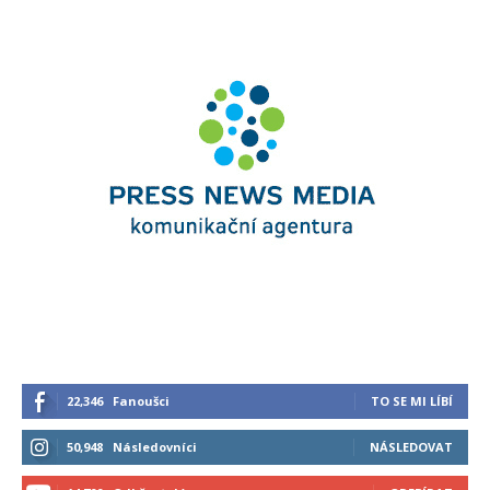
22,346
Fanoušci
TO SE MI LÍBÍ
50,948
Následovníci
NÁSLEDOVAT