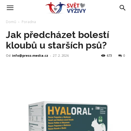
Domů
Poradna
Jak předcházet bolestí
kloubů u starších psů?
Od
info@press-media.cz
-
27. 2. 2026
673
0