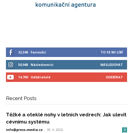
22,346
Fanoušci
TO SE MI LÍBÍ
50,948
Následovníci
NÁSLEDOVAT
14,700
Odběratelé
ODEBÍRAT
Recent Posts
Těžké a oteklé nohy v letních vedrech: Jak ulevit
cévnímu systému
info@press-media.cz
-
30. 6. 2026
0