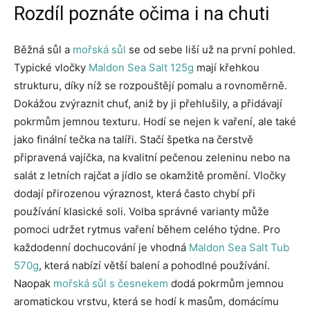
Rozdíl poznáte očima i na chuti
Běžná sůl a
mořská sůl
se od sebe liší už na první pohled.
Typické vločky
Maldon Sea Salt 125g
mají křehkou
strukturu, díky níž se rozpouštějí pomalu a rovnoměrně.
Dokážou zvýraznit chuť, aniž by ji přehlušily, a přidávají
pokrmům jemnou texturu. Hodí se nejen k vaření, ale také
jako finální tečka na talíři. Stačí špetka na čerstvě
připravená vajíčka, na kvalitní pečenou zeleninu nebo na
salát z letních rajčat a jídlo se okamžitě promění. Vločky
dodají přirozenou výraznost, která často chybí při
používání klasické soli. Volba správné varianty může
pomoci udržet rytmus vaření během celého týdne. Pro
každodenní dochucování je vhodná
Maldon Sea Salt Tub
570g
, která nabízí větší balení a pohodlné používání.
Naopak
mořská sůl s česnekem
dodá pokrmům jemnou
aromatickou vrstvu, která se hodí k masům, domácímu