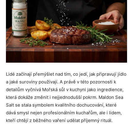
Lidé začínají přemýšlet nad tím, co jedí, jak připravují jídlo
a jaké suroviny používají. A právě v této pozornosti k
detailům vyčnívá Mořská sůl v kuchyni jako ingredience,
která dokáže změnit i nejjednodušší pokrm. Maldon Sea
Salt se stala symbolem kvalitního dochucování, které
dává smysl nejen profesionálním kuchařům, ale i lidem,
kteří chtějí z běžného vaření udělat příjemný rituál.