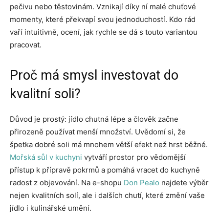
pečivu nebo těstovinám. Vznikají díky ní malé chuťové
momenty, které překvapí svou jednoduchostí. Kdo rád
vaří intuitivně, ocení, jak rychle se dá s touto variantou
pracovat.
Proč má smysl investovat do
kvalitní soli?
Důvod je prostý: jídlo chutná lépe a člověk začne
přirozeně používat menší množství. Uvědomí si, že
špetka dobré soli má mnohem větší efekt než hrst běžné.
Mořská sůl v kuchyni
vytváří prostor pro vědomější
přístup k přípravě pokrmů a pomáhá vracet do kuchyně
radost z objevování. Na e-shopu
Don Pealo
najdete výběr
nejen kvalitních solí, ale i dalších chutí, které změní vaše
jídlo i kulinářské umění.