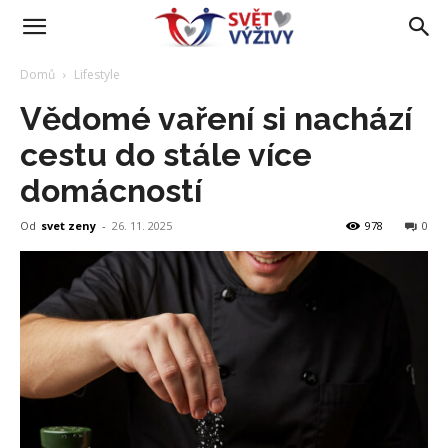
Domů
Lifestyle
Vědomé vaření si nachází
cestu do stále více
domácností
Od
svet zeny
-
26. 11. 2025
978
0