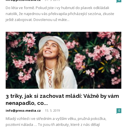
Do léta ve formě. Pokud jste i vy hubnutí do plavek odkládali
natolik, že najednou vás překvapila přicházející sezóna, zkuste
ještě zabojovat. Dovolenou už máte...
3 triky, jak si zachovat mládí: Vážně by vám
nenapadlo, co...
info@press-media.cz
-
15. 5. 2019
0
Mladý vzhled i ve středním a vyšším věku, pružná pokožka,
pozitivní nálada … To jsou tři atributy, které z nás dělají