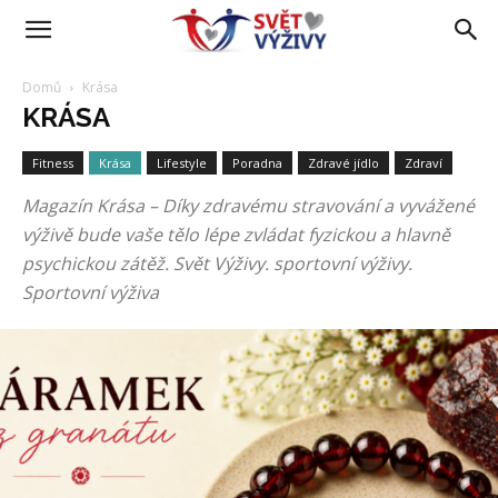
Domů
Krása
KRÁSA
Fitness
Krása
Lifestyle
Poradna
Zdravé jídlo
Zdraví
Magazín Krása – Díky zdravému stravování a vyvážené
výživě bude vaše tělo lépe zvládat fyzickou a hlavně
psychickou zátěž. Svět Výživy. sportovní výživy.
Sportovní výživa