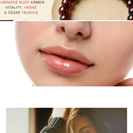
KRÁSA
Náramek z granátu: rubínově rudý kámen
vitality, vášně a české tradice
info@press-media.cz
-
19. 5. 2026
KRÁSA
4 estetické problémy, které vás trápí a se
kterými mohou pomoci metody pro
omlazení pleti
info@press-media.cz
-
4. 10. 2021