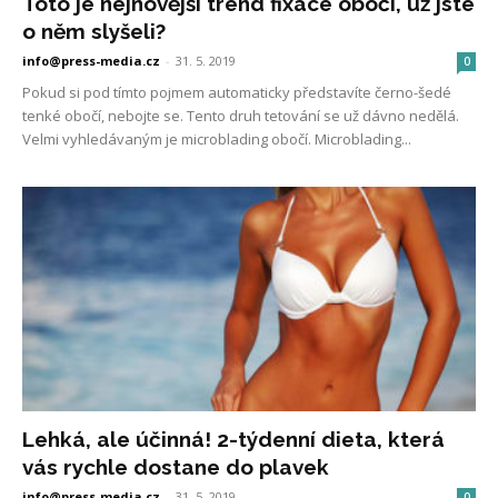
Toto je nejnovější trend fixace obočí, už jste
o něm slyšeli?
info@press-media.cz
-
31. 5. 2019
0
Pokud si pod tímto pojmem automaticky představíte černo-šedé
tenké obočí, nebojte se. Tento druh tetování se už dávno nedělá.
Velmi vyhledávaným je microblading obočí. Microblading...
Lehká, ale účinná! 2-týdenní dieta, která
vás rychle dostane do plavek
info@press-media.cz
-
31. 5. 2019
0