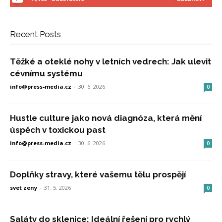
Recent Posts
Těžké a oteklé nohy v letních vedrech: Jak ulevit
cévnímu systému
info@press-media.cz
-
30. 6. 2026
0
Hustle culture jako nová diagnóza, která mění
úspěch v toxickou past
info@press-media.cz
-
30. 6. 2026
0
Doplňky stravy, které vašemu tělu prospějí
svet zeny
-
31. 5. 2026
0
Saláty do sklenice: Ideální řešení pro rychlý