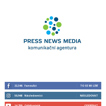
22,346
Fanoušci
TO SE MI LÍBÍ
50,948
Následovníci
NÁSLEDOVAT
14,700
Odběratelé
ODEBÍRAT