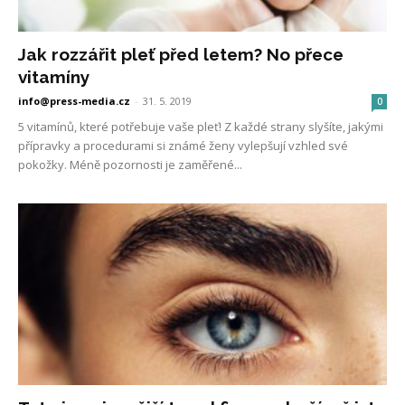
Jak rozzářit pleť před letem? No přece
vitamíny
info@press-media.cz
-
31. 5. 2019
0
5 vitamínů, které potřebuje vaše pleť! Z každé strany slyšíte, jakými
přípravky a procedurami si známé ženy vylepšují vzhled své
pokožky. Méně pozornosti je zaměřené...