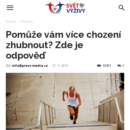
Domů
Fitness
Pomůže vám více chození
zhubnout? Zde je
odpověď
Od
info@press-media.cz
-
31. 5. 2019
10591
0