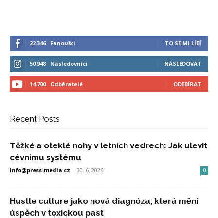
22,346
Fanoušci
TO SE MI LÍBÍ
50,948
Následovníci
NÁSLEDOVAT
14,700
Odběratelé
ODEBÍRAT
Recent Posts
Těžké a oteklé nohy v letních vedrech: Jak ulevit
cévnímu systému
info@press-media.cz
-
30. 6. 2026
0
Hustle culture jako nová diagnóza, která mění
úspěch v toxickou past