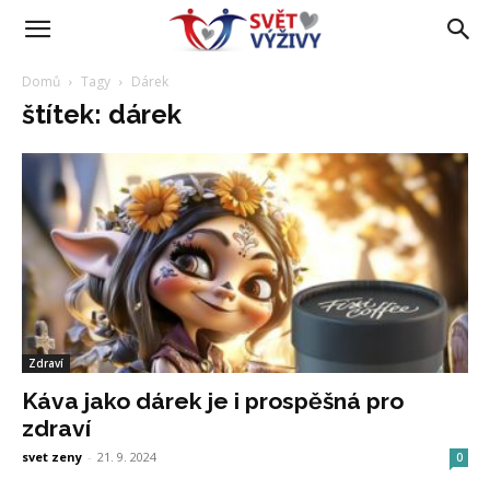
Domů
Tagy
Dárek
štítek: dárek
Zdraví
Káva jako dárek je i prospěšná pro
zdraví
svet zeny
-
21. 9. 2024
0