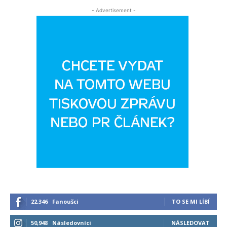
- Advertisement -
22,346
Fanoušci
TO SE MI LÍBÍ
50,948
Následovníci
NÁSLEDOVAT