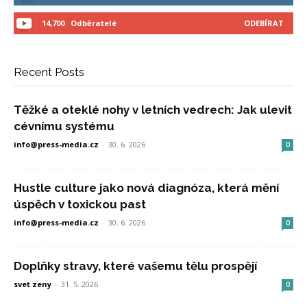
14,700
Odběratelé
ODEBÍRAT
Recent Posts
Těžké a oteklé nohy v letních vedrech: Jak ulevit
cévnímu systému
info@press-media.cz
-
30. 6. 2026
0
Hustle culture jako nová diagnóza, která mění
úspěch v toxickou past
info@press-media.cz
-
30. 6. 2026
0
Doplňky stravy, které vašemu tělu prospějí
svet zeny
-
31. 5. 2026
0