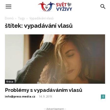
Domů
Tagy
Vypadávání vlasů
štítek: vypadávání vlasů
Krása
Problémy s vypadáváním vlasů
info@press-media.cz
-
14. 9. 2019
0
- Advertisement -