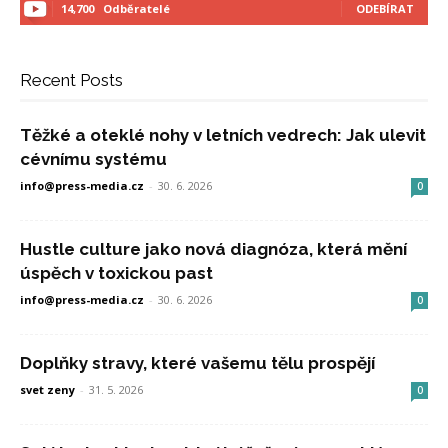
14,700
Odběratelé
ODEBÍRAT
Recent Posts
Těžké a oteklé nohy v letních vedrech: Jak ulevit
cévnímu systému
info@press-media.cz
-
30. 6. 2026
0
Hustle culture jako nová diagnóza, která mění
úspěch v toxickou past
info@press-media.cz
-
30. 6. 2026
0
Doplňky stravy, které vašemu tělu prospějí
svet zeny
-
31. 5. 2026
0