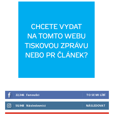
22,346
Fanoušci
TO SE MI LÍBÍ
50,948
Následovníci
NÁSLEDOVAT