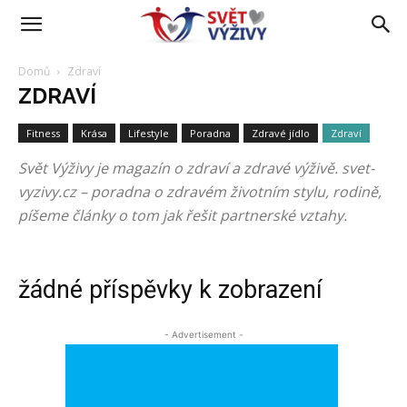
Domů
Zdraví
ZDRAVÍ
Fitness
Krása
Lifestyle
Poradna
Zdravé jídlo
Zdraví
Svět Výživy je magazín o zdraví a zdravé výživě. svet-
vyzivy.cz – poradna o zdravém životním stylu, rodině,
píšeme články o tom jak řešit partnerské vztahy.
žádné příspěvky k zobrazení
- Advertisement -