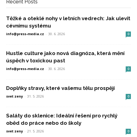
Recent Posts
Těžké a oteklé nohy v letních vedrech: Jak ulevit
cévnímu systému
info@press-media.cz
-
30. 6. 2026
0
Hustle culture jako nová diagnóza, která mění
úspěch v toxickou past
info@press-media.cz
-
30. 6. 2026
0
Doplňky stravy, které vašemu tělu prospějí
svet zeny
-
31. 5. 2026
0
Saláty do sklenice: Ideální řešení pro rychlý
oběd do práce nebo do školy
svet zeny
-
21. 5. 2026
0