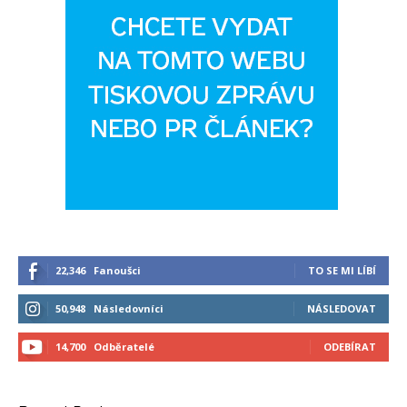
22,346
Fanoušci
TO SE MI LÍBÍ
50,948
Následovníci
NÁSLEDOVAT
14,700
Odběratelé
ODEBÍRAT