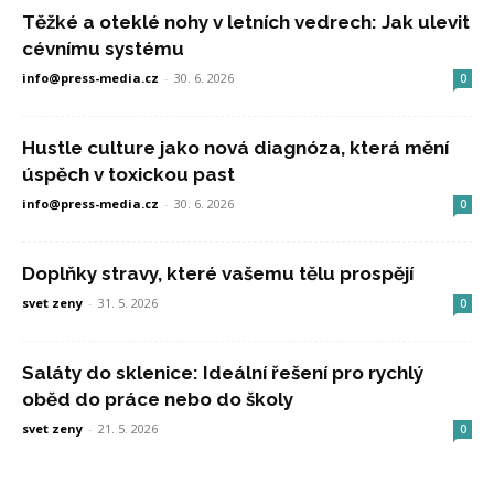
Těžké a oteklé nohy v letních vedrech: Jak ulevit
cévnímu systému
info@press-media.cz
-
30. 6. 2026
0
Hustle culture jako nová diagnóza, která mění
úspěch v toxickou past
info@press-media.cz
-
30. 6. 2026
0
Doplňky stravy, které vašemu tělu prospějí
svet zeny
-
31. 5. 2026
0
Saláty do sklenice: Ideální řešení pro rychlý
oběd do práce nebo do školy
svet zeny
-
21. 5. 2026
0