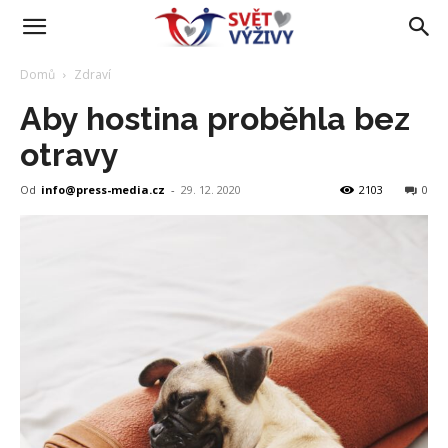
Domů
Zdraví
Aby hostina proběhla bez
otravy
Od
info@press-media.cz
-
29. 12. 2020
2103
0