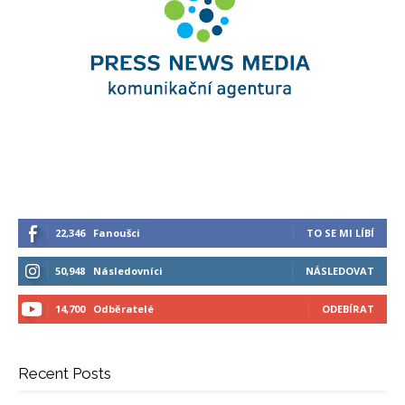
22,346
Fanoušci
TO SE MI LÍBÍ
50,948
Následovníci
NÁSLEDOVAT
14,700
Odběratelé
ODEBÍRAT
Recent Posts