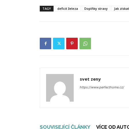
TAGY
deficit železa
Doplňky stravy
Jak získa
svet zeny
https://www.perfecthome.cz/
SOUVISEJÍCÍ ČLÁNKY
VÍCE OD AUT