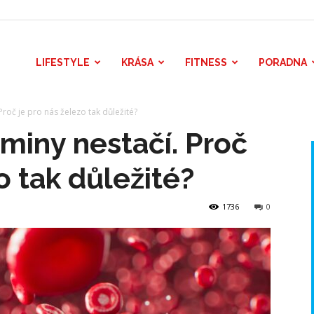
LIFESTYLE
KRÁSA
FITNESS
PORADNA
 Proč je pro nás železo tak důležité?
taminy nestačí. Proč
o tak důležité?
1736
0