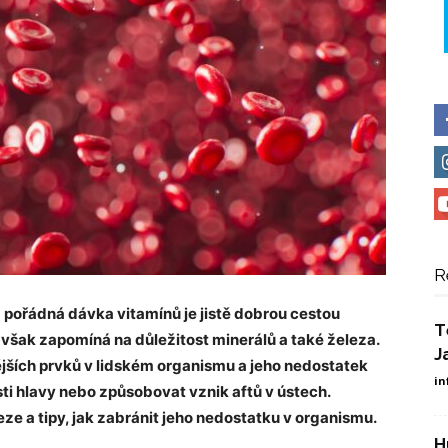
R
a pořádná dávka vitamínů je jistě dobrou cestou
T
í však zapomíná na důležitost minerálů a také železa.
J
ějších prvků v lidském organismu a jeho nedostatek
in
ti hlavy nebo způsobovat vznik aftů v ústech.
eze a tipy, jak zabránit jeho nedostatku v organismu.
H