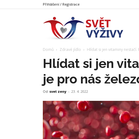
Přihlášení / Registrace
Svět
Domů
Zdravé jídlo
Hlídat si jen vitaminy nestačí.
Výživy
Hlídat si jen vi
je pro nás želez
Od
svet zeny
-
23. 4. 2022