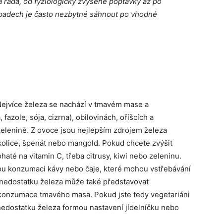
 řada, od fyziologicky zvýšené poptávky až po
ípadech je často nezbytné sáhnout po vhodné
 Nejvíce železa se nachází v tmavém mase a
fazole, sója, cizrna), obilovinách, oříšcích a
zelenině. Z ovoce jsou nejlepším zdrojem železa
kolice, špenát nebo mangold. Pokud chcete zvýšit
bohaté na vitamin C, třeba citrusy, kiwi nebo zeleninu.
ou konzumaci kávy nebo čaje, které mohou vstřebávání
o nedostatku železa může také představovat
onzumace tmavého masa. Pokud jste tedy vegetariáni
 nedostatku železa formou nastavení jídelníčku nebo