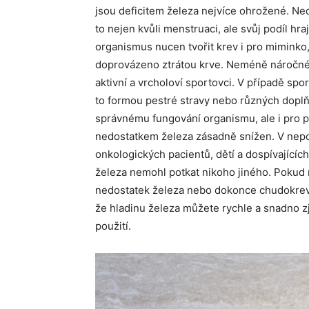
jsou deficitem železa nejvíce ohrožené. Ne
to nejen kvůli menstruaci, ale svůj podíl hra
organismus nucen tvořit krev i pro miminko,
doprovázeno ztrátou krve. Neméně náročné j
aktivní a vrcholoví sportovci. V případě spo
to formou pestré stravy nebo různých doplňk
správnému fungování organismu, ale i pro p
nedostatkem železa zásadně snížen. V nepo
onkologických pacientů, dětí a dospívající
železa nemohl potkat nikoho jiného. Pokud 
nedostatek železa nebo dokonce chudokrevn
že hladinu železa můžete rychle a snadno zj
použití.