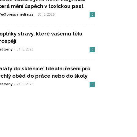
terá mění úspěch v toxickou past
fo@press-media.cz
-
30. 6. 2026
0
oplňky stravy, které vašemu tělu
rospějí
et zeny
-
31. 5. 2026
0
aláty do sklenice: Ideální řešení pro
ychlý oběd do práce nebo do školy
et zeny
-
21. 5. 2026
0