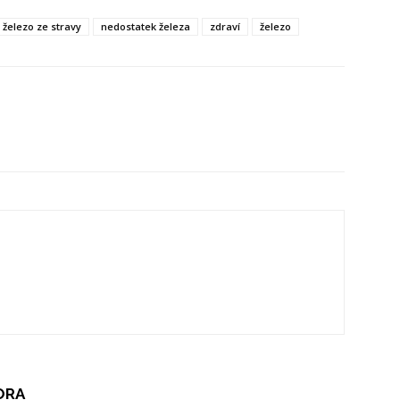
t železo ze stravy
nedostatek železa
zdraví
železo
ORA