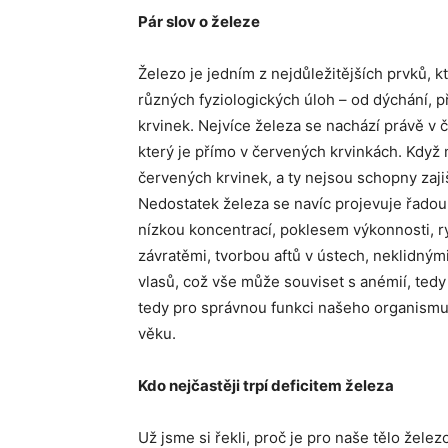
Pár slov o železe
Železo je jedním z nejdůležitějších prvků, k
různých fyziologických úloh – od dýchání, 
krvinek. Nejvíce železa se nachází právě 
který je přímo v červených krvinkách. Když
červených krvinek, a ty nejsou schopny zajiš
Nedostatek železa se navíc projevuje řado
nízkou koncentrací, poklesem výkonnosti, ry
závratěmi, tvorbou aftů v ústech, neklidný
vlasů, což vše může souviset s anémií, tedy
tedy pro správnou funkci našeho organismu 
věku.
Kdo nejčastěji trpí deficitem železa
Už jsme si řekli, proč je pro naše tělo žele