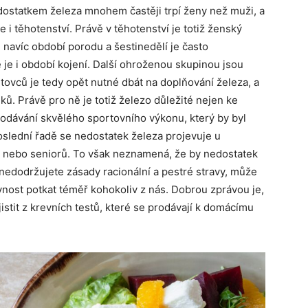
dostatkem železa mnohem častěji trpí ženy než muži, a
je i těhotenství. Právě v těhotenství je totiž ženský
 navíc období porodu a šestinedělí je často
e i období kojení. Další ohroženou skupinou jsou
rtovců je tedy opět nutné dbát na doplňování železa, a
ů. Právě pro ně je totiž železo důležité nejen ke
odávání skvělého sportovního výkonu, který by byl
slední řadě se nedostatek železa projevuje u
ch nebo seniorů. To však neznamená, že by nedostatek
nedodržujete zásady racionální a pestré stravy, může
ost potkat téměř kohokoliv z nás. Dobrou zprávou je,
istit z krevních testů, které se prodávají k domácímu