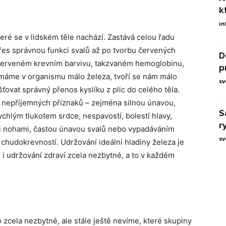
k
in
teré se v lidském těle nachází. Zastává celou řadu
přes správnou funkci svalů až po tvorbu červených
D
v červeném krevním barvivu, takzvaném hemoglobinu,
p
 máme v organismu málo železa, tvoří se nám málo
sv
ťovat správný přenos kyslíku z plic do celého těla.
u nepříjemných příznaků – zejména silnou únavou,
S
chlým tlukotem srdce, nespavostí, bolestí hlavy,
r
mi nohami, častou únavou svalů nebo vypadáváním
sv
 chudokrevností. Udržování ideální hladiny železa je
i udržování zdraví zcela nezbytné, a to v každém
zo zcela nezbytné, ale stále ještě nevíme, které skupiny