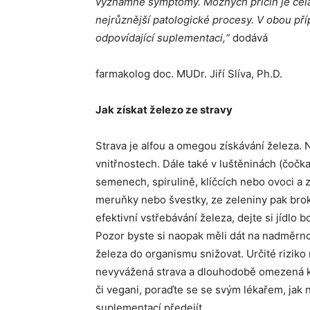
významné symptomy. Možných příčin je celá
nejrůznější patologické procesy. V obou př
odpovídající suplementaci,“
dodává
farmakolog doc. MUDr. Jiří Slíva, Ph.D.
Jak získat železo ze stravy
Strava je alfou a omegou získávání železa.
vnitřnostech. Dále také v luštěninách (čočka, 
semenech, spirulině, klíčcích nebo ovoci a 
meruňky nebo švestky, ze zeleniny pak bro
efektivní vstřebávání železa, dejte si jídlo 
Pozor byste si naopak měli dát na nadměrn
železa do organismu snižovat. Určité rizik
nevyvážená strava a dlouhodobě omezená k
či vegani, poraďte se se svým lékařem, jak
suplementací předejít.