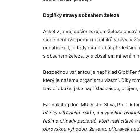
Doplňky stravy s obsahem železa
Ačkoliv je nejlepším zdrojem železa pestrá 
suplementovat pomocí doplňků stravy. V žá
nenahrazují, je tedy nutné dbát především n
s obsahem železa, ty s obsahem minerálníh
Bezpečnou variantou je například GlobiFer 
který je našemu organismu vlastní. Díky t
trávicí obtíže, jako například zácpu, průjem,
Farmakolog doc. MUDr. Jiří Slíva, Ph.D. k t
účinky v trávicím traktu, má vysokou biolo
řešíme případy pacientů, kteří mají citlivé t
obrovskou výhodou, že tento přípravek nedrá