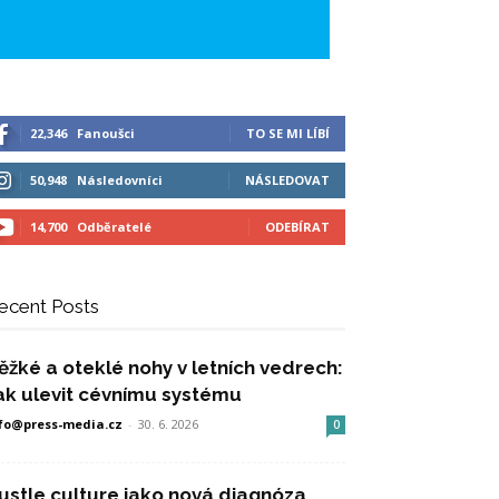
22,346
Fanoušci
TO SE MI LÍBÍ
50,948
Následovníci
NÁSLEDOVAT
14,700
Odběratelé
ODEBÍRAT
ecent Posts
ěžké a oteklé nohy v letních vedrech:
ak ulevit cévnímu systému
fo@press-media.cz
-
30. 6. 2026
0
ustle culture jako nová diagnóza,