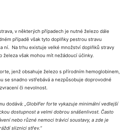
strava, v některých případech je nutné železo dále
dném případě však tyto doplňky pestrou stravu
a ní. Na trhu existuje velké množství doplňků stravy
o železa však mohou mít nežádoucí účinky.
forte, jenž obsahuje železo s přírodním hemoglobinem,
omu se snadno vstřebává a nezpůsobuje doprovodné
 zvracení či nevolnost.
omu dodává:
„GlobiFer forte vykazuje minimální vedlejší
gickou dostupnost a velmi dobrou snášenlivost.
Často
rávení nebo různé nemoci trávicí soustavy, a zde je
ždí sliznici střev.“