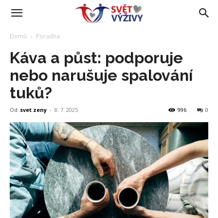
Domů
Poradna
Káva a půst: podporuje
nebo narušuje spalování
tuků?
Od
svet zeny
-
8. 7. 2025
996
0