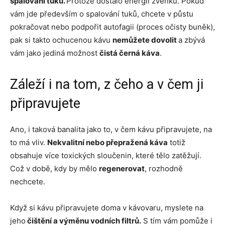
spalování tuků.
Protože dostalo energii zvenku. Pokud
vám jde především o spalování tuků, chcete v půstu
pokračovat nebo podpořit autofagii (proces očisty buněk),
pak si takto ochucenou kávu
nemůžete dovolit
a zbývá
vám jako jediná možnost
čistá černá káva
.
Záleží i na tom, z čeho a v čem ji
připravujete
Ano, i taková banalita jako to, v čem kávu připravujete, na
to má vliv.
Nekvalitní nebo přepražená káva
totiž
obsahuje více toxických sloučenin, které tělo zatěžují.
Což v době, kdy by mělo
regenerovat
, rozhodně
nechcete.
Když si kávu připravujete doma v kávovaru, myslete na
jeho
čištění a výměnu vodních filtrů.
S tím vám pomůže i