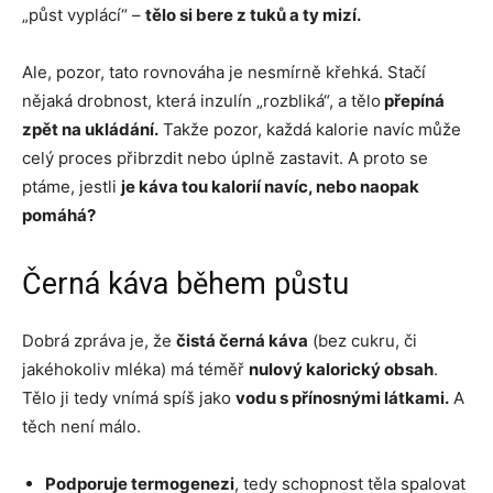
„půst vyplácí“ –
tělo si bere z tuků a ty mizí.
Ale, pozor, tato rovnováha je nesmírně křehká. Stačí
nějaká drobnost, která inzulín „rozbliká“, a tělo
přepíná
zpět na ukládání.
Takže pozor, každá kalorie navíc může
celý proces přibrzdit nebo úplně zastavit. A proto se
ptáme, jestli
je káva tou kalorií navíc, nebo naopak
pomáhá?
Černá káva během půstu
Dobrá zpráva je, že
čistá černá káva
(bez cukru, či
jakéhokoliv mléka) má téměř
nulový kalorický obsah
.
Tělo ji tedy vnímá spíš jako
vodu s přínosnými látkami.
A
těch není málo.
Podporuje termogenezi
, tedy schopnost těla spalovat