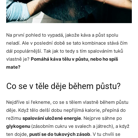
Na první pohled to vypadá, jakože káva a půst spolu
neladí. Ale v poslední době se tato kombinace stává čím
dál populárnější. Tak jak to tedy s tím spalováním tuků
vlastně je?
Pomáhá káva tělu v půstu, nebo ho spíš
mate?
Co se v těle děje během půstu?
Nejdříve si řekneme, co se s tělem vlastně během půstu
děje. Když tělo delší dobu nepřijímá kalorie, přepíná do
režimu
spalování uložené energie
. Nejprve sáhne po
glykogenu
(zásobním cukru ve svalech a játrech), a když
ten dojde,
pustí se do tukových zásob
. V tu chvíli se