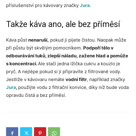
příslušenství pro kávovary značky
Jura
.
Takže káva ano, ale bez příměsí
Káva půst
nenaruší,
pokud ji pijete čistou. Naopak může
při půstu být skvělým pomocníkem.
Podpoří tělo v
odbourávání tuků, zlepší náladu, zažene hlad a pomůže
s koncentrací.
Ale stačí jedna lžička cukru a kouzlo je
pryč. A nejlépe pokud si ji připravíte z filtrované vody.
Jestliže v kávovaru nemáte
vodní filtr
, například značky
Jura
,
použijte vodu z filtrační konvice, díky níž bude voda
opravdu čistá a bez příměsí.