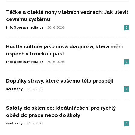
Těžké a oteklé nohy v letních vedrech: Jak ulevit
cévnímu systému
info@press-media.cz
-
30. 6. 2026
0
Hustle culture jako nová diagnóza, která mění
úspěch v toxickou past
info@press-media.cz
-
30. 6. 2026
0
Doplňky stravy, které vašemu tělu prospějí
svet zeny
-
31. 5. 2026
0
Saláty do sklenice: Ideální řešení pro rychlý
oběd do práce nebo do školy
svet zeny
-
21. 5. 2026
0