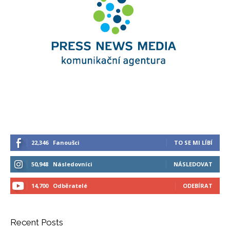
22,346
Fanoušci
TO SE MI LÍBÍ
50,948
Následovníci
NÁSLEDOVAT
14,700
Odběratelé
ODEBÍRAT
Recent Posts