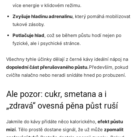
více energie v klidovém režimu.
Zvyšuje hladinu adrenalinu
, který pomáhá mobilizovat
tukové zásoby.
Potlačuje hlad
, což se během půstu hodí nejen po
fyzické, ale i psychické stránce.
Všechny tyhle účinky dělají z černé kávy ideální nápoj na
dopolední část přerušovaného půstu.
Především, pokud
cvičíte nalačno nebo neradi snídáte hned po probuzení.
Ale pozor: cukr, smetana a i
„zdravá“ ovesná pěna půst ruší
Jakmile do kávy přidáte něco kalorického,
efekt půstu
mizí
. Tělo prostě dostane signál, že už může
zpomalit