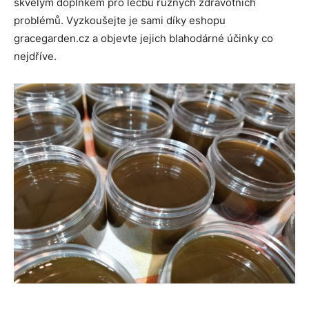
skvělým doplňkem pro léčbu různých zdravotních
problémů. Vyzkoušejte je sami díky eshopu
gracegarden.cz a objevte jejich blahodárné účinky co
nejdříve.