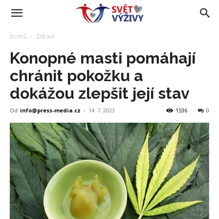
Domů
Zdraví
Konopné masti pomáhají
chránit pokožku a
dokážou zlepšit její stav
Od
info@press-media.cz
-
14. 7. 2023
1536
0