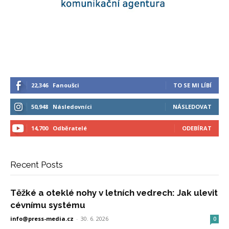
22,346
Fanoušci
TO SE MI LÍBÍ
50,948
Následovníci
NÁSLEDOVAT
14,700
Odběratelé
ODEBÍRAT
Recent Posts
Těžké a oteklé nohy v letních vedrech: Jak ulevit
cévnímu systému
info@press-media.cz
-
30. 6. 2026
0