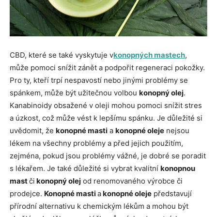
CBD, které se také vyskytuje v
konopných mastech
,
může pomoci snížit zánět a podpořit regeneraci pokožky.
Pro ty, kteří trpí nespavostí nebo jinými problémy se
spánkem, může být užitečnou volbou
konopný olej
.
Kanabinoidy obsažené v oleji mohou pomoci snížit stres
a úzkost, což může vést k lepšímu spánku. Je důležité si
uvědomit, že
konopné masti
a
konopné oleje
nejsou
lékem na všechny problémy a před jejich použitím,
zejména, pokud jsou problémy vážné, je dobré se poradit
s lékařem. Je také důležité si vybrat kvalitní
konopnou
mast
či
konopný olej
od renomovaného výrobce či
prodejce.
Konopné masti
a
konopné oleje
představují
přírodní alternativu k chemickým lékům a mohou být