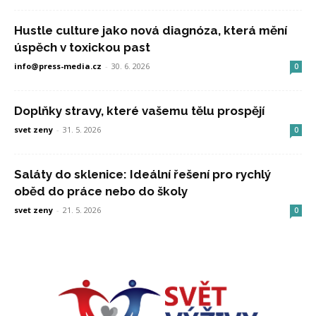
Hustle culture jako nová diagnóza, která mění
úspěch v toxickou past
info@press-media.cz
-
30. 6. 2026
0
Doplňky stravy, které vašemu tělu prospějí
svet zeny
-
31. 5. 2026
0
Saláty do sklenice: Ideální řešení pro rychlý
oběd do práce nebo do školy
svet zeny
-
21. 5. 2026
0