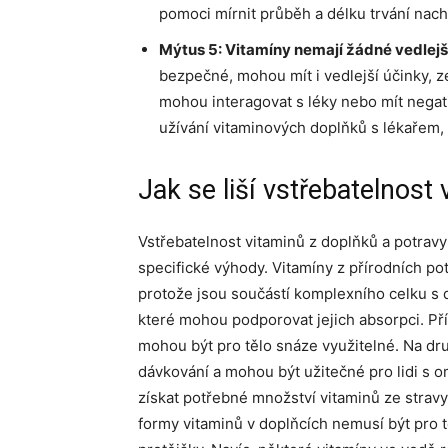
pomoci mírnit průběh a délku trvání nach
Mýtus 5: Vitamíny nemají žádné vedlejš
bezpečné, mohou mít i vedlejší účinky, 
mohou interagovat s léky nebo mít negati
užívání vitaminových doplňků s lékařem, 
Jak se liší vstřebatelnost
Vstřebatelnost vitaminů z doplňků a potrav
specifické výhody. Vitamíny z přírodních po
protože jsou součástí komplexního celku s dal
které mohou podporovat jejich absorpci. Pří
mohou být pro tělo snáze využitelné. Na dru
dávkování a mohou být užitečné pro lidi s 
získat potřebné množství vitaminů ze stravy
formy vitaminů v doplňcích nemusí být pro tě