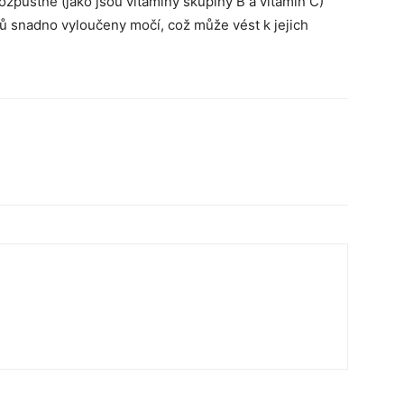
ozpustné (jako jsou vitamíny skupiny B a vitamin C)
 snadno vyloučeny močí, což může vést k jejich