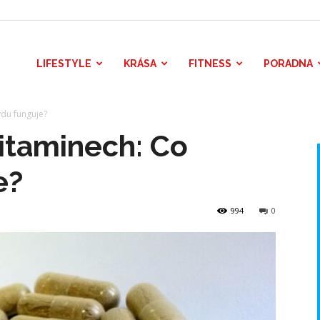
LIFESTYLE
KRÁSA
FITNESS
PORADNA
vdu funguje?
vitaminech: Co
e?
994
0