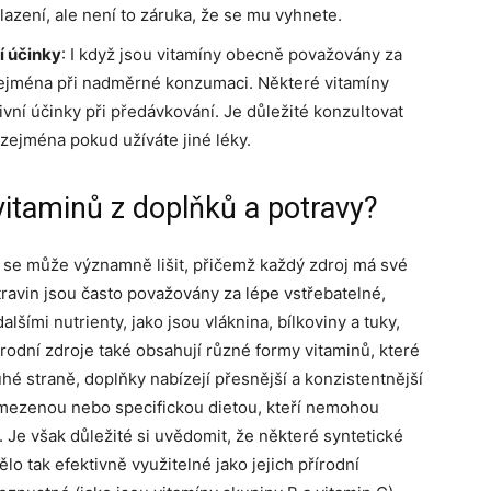
lazení, ale není to záruka, že se mu vyhnete.
í účinky
: I když jsou vitamíny obecně považovány za
zejména při nadměrné konzumaci. Některé vitamíny
vní účinky při předávkování. Je důležité konzultovat
zejména pokud užíváte jiné léky.
 vitaminů z doplňků a potravy?
y se může významně lišit, přičemž každý zdroj má své
travin jsou často považovány za lépe vstřebatelné,
šími nutrienty, jako jsou vláknina, bílkoviny a tuky,
rodní zdroje také obsahují různé formy vitaminů, které
hé straně, doplňky nabízejí přesnější a konzistentnější
omezenou nebo specifickou dietou, kteří nemohou
. Je však důležité si uvědomit, že některé syntetické
lo tak efektivně využitelné jako jejich přírodní