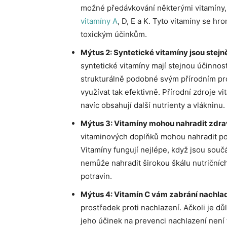
možné předávkování některými vitamíny, 
vitamíny A
, D, E a K. Tyto vitamíny se h
toxickým účinkům.
Mýtus 2: Syntetické vitamíny jsou stejně
syntetické vitamíny mají stejnou účinnost
strukturálně podobné svým přírodním pro
využívat tak efektivně. Přírodní zdroje v
navíc obsahují další nutrienty a vlákninu.
Mýtus 3: Vitamíny mohou nahradit zdra
vitaminových doplňků mohou nahradit pot
Vitamíny fungují nejlépe, když jsou sou
nemůže nahradit širokou škálu nutričníc
potravin.
Mýtus 4: Vitamín C vám zabrání nachla
prostředek proti nachlazení. Ačkoli je dů
jeho účinek na prevenci nachlazení není 