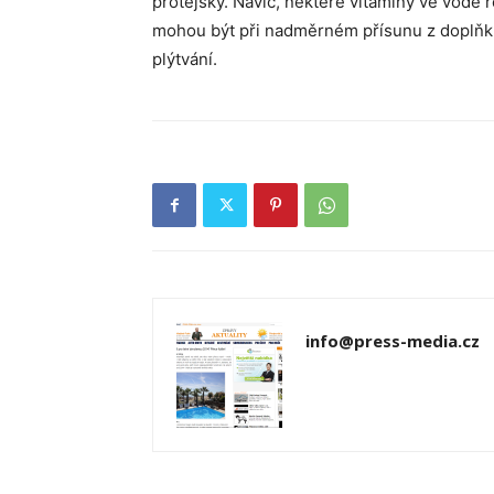
protějšky. Navíc, některé vitamíny ve vodě r
mohou být při nadměrném přísunu z doplňků
plýtvání.
info@press-media.cz