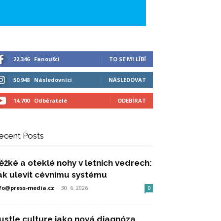
22,346
Fanoušci
TO SE MI LÍBÍ
50,948
Následovníci
NÁSLEDOVAT
14,700
Odběratelé
ODEBÍRAT
ecent Posts
ěžké a oteklé nohy v letních vedrech:
ak ulevit cévnímu systému
fo@press-media.cz
-
30. 6. 2026
0
ustle culture jako nová diagnóza,