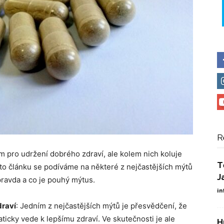
R
 pro udržení dobrého zdraví, ale kolem nich koluje
T
o článku se podíváme na některé z nejčastějších mýtů
J
pravda a co je pouhý mýtus.
in
draví
: Jedním z nejčastějších mýtů je přesvědčení, že
ticky vede k lepšímu zdraví. Ve skutečnosti je ale
H