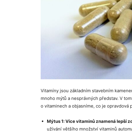
Vitamíny jsou základním stavebním kamenem
mnoho mýtů a nesprávných představ. V tomt
o vitaminech a objasníme, co je opravdová 
Mýtus 1: Více vitaminů znamená lepší z
užívání většího množství vitaminů automa