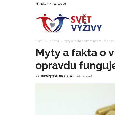
Přihlášení / Registrace
Svět
Domů
Zdraví
Myty a fakta o vitaminech: Co opra
Výživy
Myty a fakta o 
opravdu funguj
Od
info@press-media.cz
-
22. 12. 2023