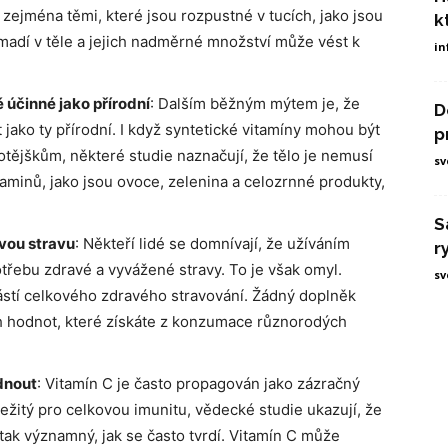
zejména těmi, které jsou rozpustné v tucích, jako jsou
k
romadí v těle a jejich nadměrné množství může vést k
in
 účinné jako přírodní
: Dalším běžným mýtem je, že
D
 jako ty přírodní. I když syntetické vitamíny mohou být
p
tějškům, některé studie naznačují, že tělo je nemusí
sv
itaminů, jako jsou ovoce, zelenina a celozrnné produkty,
S
vou stravu
: Někteří lidé se domnívají, že užíváním
r
řebu zdravé a vyvážené stravy. To je však omyl.
sv
částí celkového zdravého stravování. Žádný doplněk
h hodnot, které získáte z konzumace různorodých
dnout
: Vitamín C je často propagován jako zázračný
ležitý pro celkovou imunitu, vědecké studie ukazují, že
tak významný, jak se často tvrdí. Vitamín C může