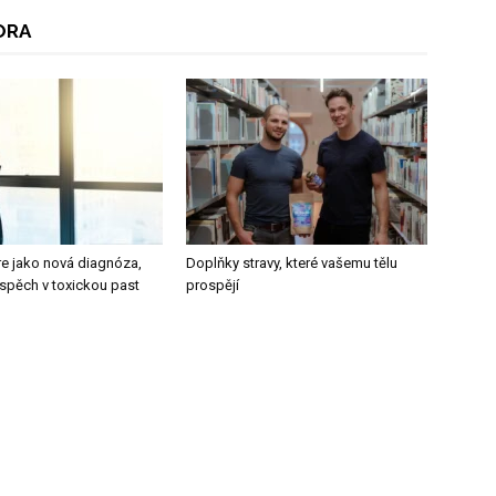
ORA
re jako nová diagnóza,
Doplňky stravy, které vašemu tělu
úspěch v toxickou past
prospějí