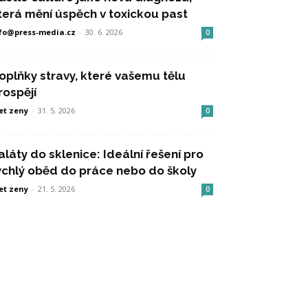
terá mění úspěch v toxickou past
fo@press-media.cz
-
30. 6. 2026
0
oplňky stravy, které vašemu tělu
rospějí
et zeny
-
31. 5. 2026
0
aláty do sklenice: Ideální řešení pro
ychlý oběd do práce nebo do školy
et zeny
-
21. 5. 2026
0