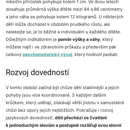
měsíční přírůstek pohybuje kolem 1 cm. Ve dvou letech
dosahuje průměrná výška dítěte mezi 84 a 86 centimetry
a jeho váha se pohybuje kolem 12 kilogramů. U některých
dětí může docházet k obdobím prudkého růstu, ale
nelekejte se, je to běžné a individuální u každého dítěte.
Důležitým indikátorem je
poměr výšky a váhy
, který
můžete najít i ve zdravotním průkazu a především pak
celkový
psychomotorický vývoj
,
který hodnotí pediatr.
Rozvoj dovedností
V tomto období začíná být chůze dětí stabilnější a jejich
pohyby jsou více koordinované. S každým dalším
krůčkem, který udělají, získávají větší jistotu v samostatné
chůzi bez opory jejich nejbližších. Pokračuje i rozvoj
jazykových dovedností,
děti přechází ze žvatlání
k jednoduchým slovům a postupně rozšiřují svou slovní