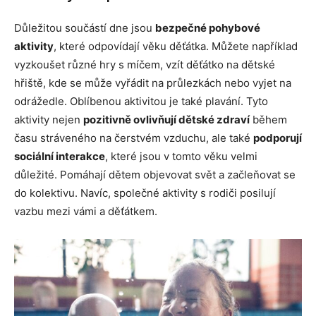
Důležitou součástí dne jsou
bezpečné pohybové
aktivity
, které odpovídají věku děťátka. Můžete například
vyzkoušet různé hry s míčem, vzít děťátko na dětské
hřiště, kde se může vyřádit na průlezkách nebo vyjet na
odrážedle. Oblíbenou aktivitou je také plavání. Tyto
aktivity nejen
pozitivně ovlivňují dětské zdraví
během
času stráveného na čerstvém vzduchu, ale také
podporují
sociální interakce
, které jsou v tomto věku velmi
důležité. Pomáhají dětem objevovat svět a začleňovat se
do kolektivu. Navíc, společné aktivity s rodiči posilují
vazbu mezi vámi a děťátkem.