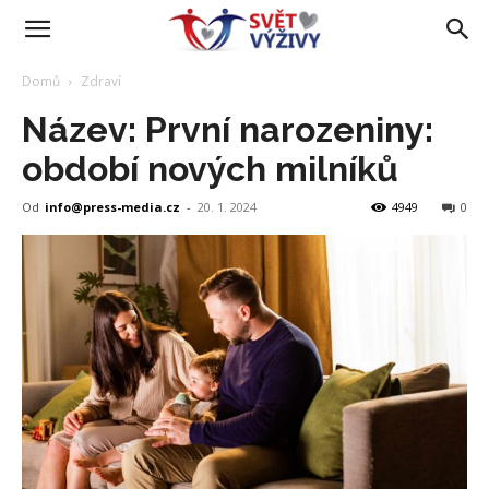
Domů
Zdraví
Název: První narozeniny:
období nových milníků
Od
info@press-media.cz
-
20. 1. 2024
4949
0