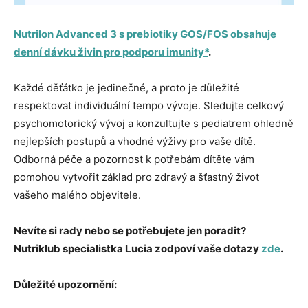
Nutrilon Advanced 3 s prebiotiky GOS/FOS obsahuje
denní dávku živin pro podporu imunity*
.
Každé děťátko je jedinečné, a proto je důležité
respektovat individuální tempo vývoje. Sledujte celkový
psychomotorický vývoj a konzultujte s pediatrem ohledně
nejlepších postupů a vhodné výživy pro vaše dítě.
Odborná péče a pozornost k potřebám dítěte vám
pomohou vytvořit základ pro zdravý a šťastný život
vašeho malého objevitele.
Nevíte si rady nebo se potřebujete jen poradit?
Nutriklub specialistka Lucia zodpoví vaše dotazy
zde
.
Důležité upozornění: