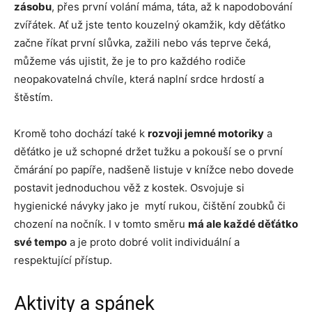
zásobu
, přes první volání máma, táta, až k napodobování
zvířátek. Ať už jste tento kouzelný okamžik, kdy děťátko
začne říkat první slůvka, zažili nebo vás teprve čeká,
můžeme vás ujistit, že je to pro každého rodiče
neopakovatelná chvíle, která naplní srdce hrdostí a
štěstím.
Kromě toho dochází také k
rozvoji jemné motoriky
a
děťátko je už schopné držet tužku a pokouší se o první
čmárání po papíře, nadšeně listuje v knížce nebo dovede
postavit jednoduchou věž z kostek. Osvojuje si
hygienické návyky jako je mytí rukou, čištění zoubků či
chození na nočník. I v tomto směru
má ale každé děťátko
své tempo
a je proto dobré volit individuální a
respektující přístup.
Aktivity a spánek