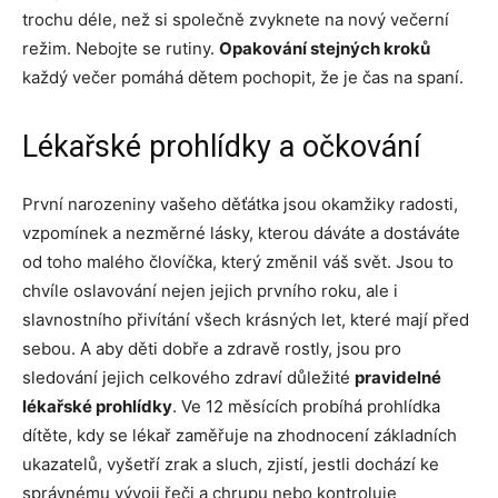
trochu déle, než si společně zvyknete na nový večerní
režim. Nebojte se rutiny.
Opakování stejných kroků
každý večer pomáhá dětem pochopit, že je čas na spaní.
Lékařské prohlídky a očkování
První narozeniny vašeho děťátka jsou okamžiky radosti,
vzpomínek a nezměrné lásky, kterou dáváte a dostáváte
od toho malého človíčka, který změnil váš svět. Jsou to
chvíle oslavování nejen jejich prvního roku, ale i
slavnostního přivítání všech krásných let, které mají před
sebou. A aby děti dobře a zdravě rostly, jsou pro
sledování jejich celkového zdraví důležité
pravidelné
lékařské prohlídky
. Ve 12 měsících probíhá prohlídka
dítěte, kdy se lékař zaměřuje na zhodnocení základních
ukazatelů, vyšetří zrak a sluch, zjistí, jestli dochází ke
správnému vývoji řeči a chrupu nebo kontroluje