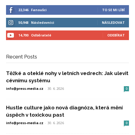
22,346
Fanoušci
TO SE MI LÍBÍ
50,948
Následovníci
NÁSLEDOVAT
14,700
Odběratelé
ODEBÍRAT
Recent Posts
Těžké a oteklé nohy v letních vedrech: Jak ulevit
cévnímu systému
info@press-media.cz
-
30. 6. 2026
0
Hustle culture jako nová diagnóza, která mění
úspěch v toxickou past
info@press-media.cz
-
30. 6. 2026
0