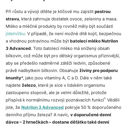
Při růstu a vývoji dítěte je klíčové mu zajistit
pestrou
stravu
, která zahrnuje dostatek ovoce, zeleniny a masa.
Mléko a mléčné produkty by rovněž měly být součástí
jídelníčku
. V případě, že není možné dítě kojit, bezpečnou
a vhodnou potravinou může být
batolecí mléko Nutrilon
3 Advanced
. Toto batolecí mléko má snížený obsah
bílkovin, což může být pro dětský organismus příznivější,
aby se předešlo nadměrné zátěži ledvin, způsobené
právě nadbytkem bílkovin. Obsahuje
živiny pro podporu
imunity
*, jako jsou vitamíny A, C a D. Dále v něm také
najdete
železo
, které je sice v lidském organismu
zastoupeno stopově, ale je velmi důležité, protože
*.
přispívá k normálnímu rozvoji poznávacích funkcí
Věděli
jste, že
Nutrilon 3 Advanced
pokryje 50 % doporučeného
denního příjmu železa? A navíc,
v doporučené denní
dávce – 2 hrnečkách – dostane děťátko také denní