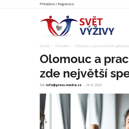
Přihlášení / Registrace
Svět
Domů
Poradna
Olomouc a pracovní trh. Jaká jsou
Výživy
Olomouc a praco
zde největší spe
Od
info@press-media.cz
-
24. 8. 2022