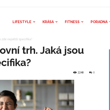
LIFESTYLE
KRÁSA
FITNESS
PORADNA
 zde největší specifika?
vní trh. Jaká jsou
cifika?
2248
0