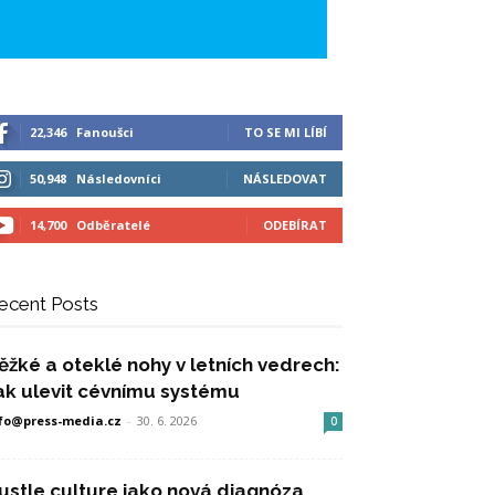
22,346
Fanoušci
TO SE MI LÍBÍ
50,948
Následovníci
NÁSLEDOVAT
14,700
Odběratelé
ODEBÍRAT
ecent Posts
ěžké a oteklé nohy v letních vedrech:
ak ulevit cévnímu systému
fo@press-media.cz
-
30. 6. 2026
0
ustle culture jako nová diagnóza,