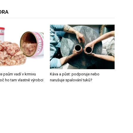
ORA
 že psům vadí v krmivu
Káva a půst: podporuje nebo
roč ho tam vlastně výrobci
narušuje spalování tuků?