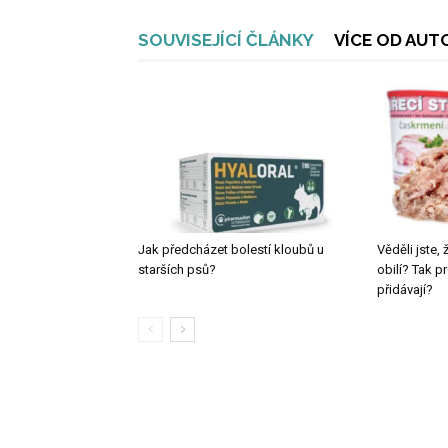
SOUVISEJÍCÍ ČLÁNKY
VÍCE OD AUT
Jak předcházet bolestí kloubů u
Věděli jste,
starších psů?
obilí? Tak p
přidávají?