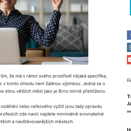
ím, že má v rámci svého prostředí nějaká specifika,
R
uc v tomto ohledu není žádnou výjimkou. Jedná se o
ve stínu větších měst jako je Brno mírně přehlíženo.
T
J
 vzdělání nebo celkového vyžití jsou tady opravdu
in
profesích zde navíc najdete minimálně srovnatelné
ětších a navštěvovanějších městech.
H