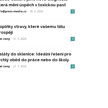
terá mění úspěch v toxickou past
fo@press-media.cz
-
30. 6. 2026
0
oplňky stravy, které vašemu tělu
rospějí
et zeny
-
31. 5. 2026
0
aláty do sklenice: Ideální řešení pro
ychlý oběd do práce nebo do školy
et zeny
-
21. 5. 2026
0