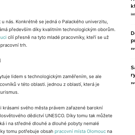
k
in
t u nás. Konkrétně se jedná o Palackého univerzitu,
námá především díky kvalitním technologickým oborům.
D
uci
cílí přesně na tyto mladé pracovníky, kteří se už
p
pracovní trh.
sv
í
S
r
tuje lidem s technologickým zaměřením, se ale
sv
níků v této oblasti. jednou z oblastí, která je
turismus.
mi krásami svého města právem zařazené barokní
celosvětového dědictví UNESCO. Díky tomu tak můžete
áká i na středné dlouhé a dlouhé pobyty nemalé
Díky tomu potřebuje obsah
pracovní místa Olomouc
na