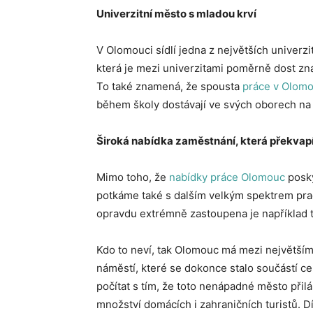
Univerzitní město s mladou krví
V Olomouci sídlí jedna z největších univerzi
která je mezi univerzitami poměrně dost z
To také znamená, že spousta
práce v Olomo
během školy dostávají ve svých oborech na 
Široká nabídka zaměstnání, která překvap
Mimo toho, že
nabídky práce Olomouc
posky
potkáme také s dalším velkým spektrem pracov
opravdu extrémně zastoupena je například 
Kdo to neví, tak Olomouc má mezi největší
náměstí, které se dokonce stalo součástí 
počítat s tím, že toto nenápadné město přil
množství domácích i zahraničních turistů. 