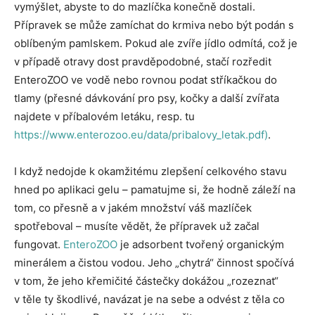
vymýšlet, abyste to do mazlíčka konečně dostali.
Přípravek se může zamíchat do krmiva nebo být podán s
oblíbeným pamlskem. Pokud ale zvíře jídlo odmítá, což je
v případě otravy dost pravděpodobné, stačí rozředit
EnteroZOO ve vodě nebo rovnou podat stříkačkou do
tlamy (přesné dávkování pro psy, kočky a další zvířata
najdete v příbalovém letáku, resp. tu
https://www.enterozoo.eu/data/pribalovy_letak.pdf)
.
I když nedojde k okamžitému zlepšení celkového stavu
hned po aplikaci gelu – pamatujme si, že hodně záleží na
tom, co přesně a v jakém množství váš mazlíček
spotřeboval – musíte vědět, že přípravek už začal
fungovat.
EnteroZOO
je adsorbent tvořený organickým
minerálem a čistou vodou. Jeho „chytrá“ činnost spočívá
v tom, že jeho křemičité částečky dokážou „rozeznat“
v těle ty škodlivé, navázat je na sebe a odvést z těla co