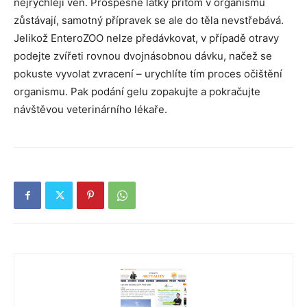
nejrychleji ven. Prospěšné látky přitom v organismu
zůstávají, samotný přípravek se ale do těla nevstřebává.
Jelikož EnteroZOO nelze předávkovat, v případě otravy
podejte zvířeti rovnou dvojnásobnou dávku, načež se
pokuste vyvolat zvracení – urychlíte tím proces očištění
organismu. Pak podání gelu zopakujte a pokračujte
návštěvou veterinárního lékaře.