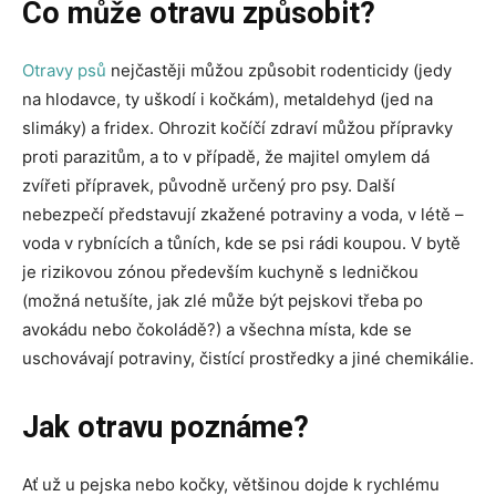
Co může otravu způsobit?
Otravy psů
nejčastěji můžou způsobit rodenticidy (jedy
na hlodavce, ty uškodí i kočkám), metaldehyd (jed na
slimáky) a fridex. Ohrozit kočíčí zdraví můžou přípravky
proti parazitům, a to v případě, že majitel omylem dá
zvířeti přípravek, původně určený pro psy. Další
nebezpečí představují zkažené potraviny a voda, v létě –
voda v rybnících a tůních, kde se psi rádi koupou. V bytě
je rizikovou zónou především kuchyně s ledničkou
(možná netušíte, jak zlé může být pejskovi třeba po
avokádu nebo čokoládě?) a všechna místa, kde se
uschovávají potraviny, čistící prostředky a jiné chemikálie.
Jak otravu poznáme?
Ať už u pejska nebo kočky, většinou dojde k rychlému