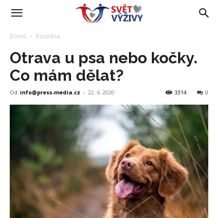
Domů
Poradna
Otrava u psa nebo kočky.
Co mám dělat?
Od
info@press-media.cz
-
22. 6. 2020
3314
0