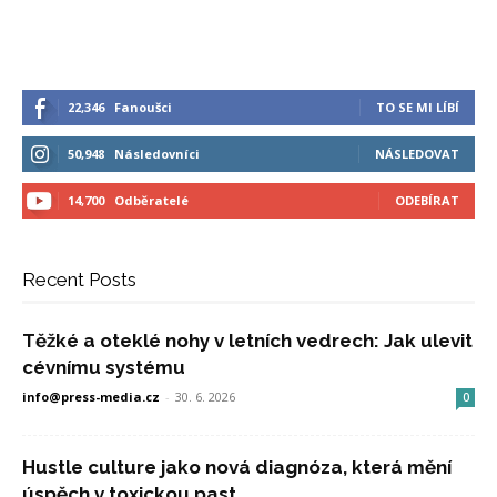
22,346
Fanoušci
TO SE MI LÍBÍ
50,948
Následovníci
NÁSLEDOVAT
14,700
Odběratelé
ODEBÍRAT
Recent Posts
Těžké a oteklé nohy v letních vedrech: Jak ulevit
cévnímu systému
info@press-media.cz
-
30. 6. 2026
0
Hustle culture jako nová diagnóza, která mění
úspěch v toxickou past