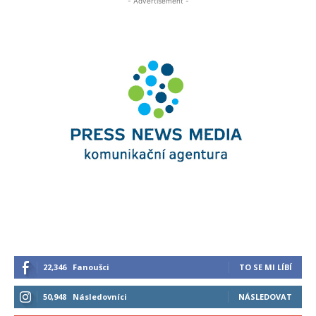
- Advertisement -
22,346
Fanoušci
TO SE MI LÍBÍ
50,948
Následovníci
NÁSLEDOVAT