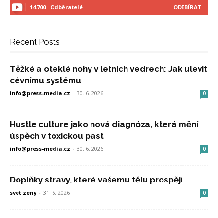
14,700
Odběratelé
ODEBÍRAT
Recent Posts
Těžké a oteklé nohy v letních vedrech: Jak ulevit
cévnímu systému
info@press-media.cz
-
30. 6. 2026
0
Hustle culture jako nová diagnóza, která mění
úspěch v toxickou past
info@press-media.cz
-
30. 6. 2026
0
Doplňky stravy, které vašemu tělu prospějí
svet zeny
-
31. 5. 2026
0