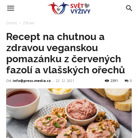
Domů
Zdraví
Recept na chutnou a
zdravou veganskou
pomazánku z červených
fazolí a vlašských ořechů
Od
info@press-media.cz
-
22. 12. 2021
2391
0