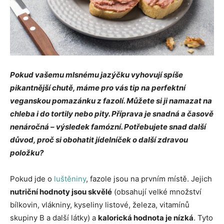
Pokud vašemu mlsnému jazýčku vyhovují spíše
pikantnější chutě, máme pro vás tip na perfektní
veganskou pomazánku z fazolí. Můžete si ji namazat na
chleba i do tortily nebo pity. Příprava je snadná a časově
nenáročná – výsledek famózní. Potřebujete snad další
důvod, proč si obohatit jídelníček o další zdravou
položku?
Pokud jde o
luštěniny
, fazole jsou na prvním místě. Jejich
nutriční hodnoty jsou skvělé
(obsahují velké množství
bílkovin, vlákniny, kyseliny listové, železa, vitamínů
skupiny B a další látky) a
kalorická hodnota je nízká
. Tyto