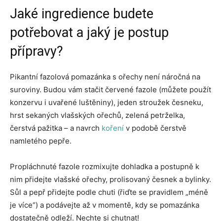
Jaké ingredience budete
potřebovat a jaký je postup
přípravy?
Pikantní fazolová pomazánka s ořechy není náročná na
suroviny. Budou vám stačit červené fazole (můžete použít
konzervu i uvařené luštěniny), jeden stroužek česneku,
hrst sekaných vlašských ořechů, zelená petrželka,
čerstvá pažitka – a navrch
koření
v podobě čerstvě
namletého pepře.
Propláchnuté fazole rozmixujte dohladka a postupně k
nim přidejte vlašské ořechy, prolisovaný česnek a bylinky.
Sůl a pepř přidejte podle chuti (řiďte se pravidlem „méně
je více“) a podávejte až v momentě, kdy se pomazánka
dostatečně odleží. Nechte si chutnat!