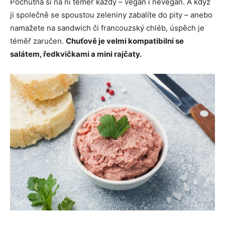
Pochutná si na ní téměř každý – vegan i nevegan. A když
ji společně se spoustou zeleniny zabalíte do pity – anebo
namažete na sandwich či francouzský chléb, úspěch je
téměř zaručen.
Chuťově je velmi kompatibilní se
salátem, ředkvičkami a mini rajčaty.