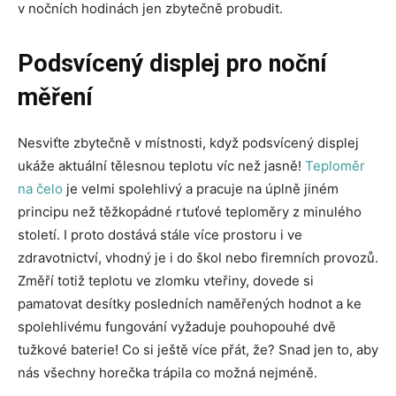
v nočních hodinách jen zbytečně probudit.
Podsvícený displej pro noční
měření
Nesviťte zbytečně v místnosti, když podsvícený displej
ukáže aktuální tělesnou teplotu víc než jasně!
Teploměr
na čelo
je velmi spolehlivý a pracuje na úplně jiném
principu než těžkopádné rtuťové teploměry z minulého
století. I proto dostává stále více prostoru i ve
zdravotnictví, vhodný je i do škol nebo firemních provozů.
Změří totiž teplotu ve zlomku vteřiny, dovede si
pamatovat desítky posledních naměřených hodnot a ke
spolehlivému fungování vyžaduje pouhopouhé dvě
tužkové baterie! Co si ještě více přát, že? Snad jen to, aby
nás všechny horečka trápila co možná nejméně.