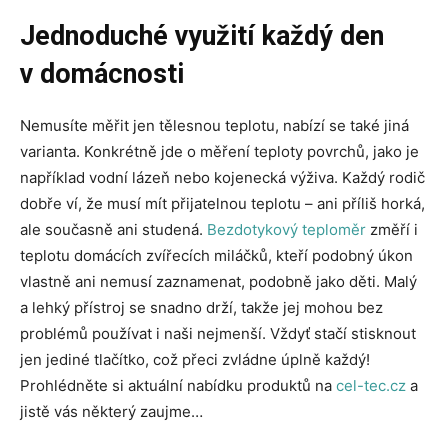
Jednoduché využití každý den
v domácnosti
Nemusíte měřit jen tělesnou teplotu, nabízí se také jiná
varianta. Konkrétně jde o měření teploty povrchů, jako je
například vodní lázeň nebo kojenecká výživa. Každý rodič
dobře ví, že musí mít přijatelnou teplotu – ani příliš horká,
ale současně ani studená.
Bezdotykový teploměr
změří i
teplotu domácích zvířecích miláčků, kteří podobný úkon
vlastně ani nemusí zaznamenat, podobně jako děti. Malý
a lehký přístroj se snadno drží, takže jej mohou bez
problémů používat i naši nejmenší. Vždyť stačí stisknout
jen jediné tlačítko, což přeci zvládne úplně každý!
Prohlédněte si aktuální nabídku produktů na
cel-tec.cz
a
jistě vás některý zaujme…