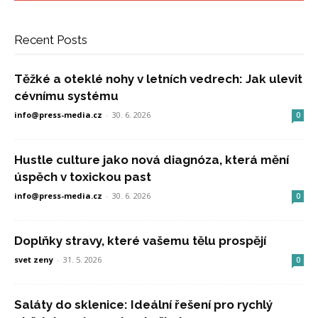
Recent Posts
Těžké a oteklé nohy v letních vedrech: Jak ulevit
cévnímu systému
info@press-media.cz
-
30. 6. 2026
0
Hustle culture jako nová diagnóza, která mění
úspěch v toxickou past
info@press-media.cz
-
30. 6. 2026
0
Doplňky stravy, které vašemu tělu prospějí
svet zeny
-
31. 5. 2026
0
Saláty do sklenice: Ideální řešení pro rychlý