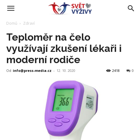
Domů
Zdraví
Teploměr na čelo
využívají zkušení lékaři i
moderní rodiče
Od
info@press-media.cz
-
12. 10. 2020
2418
0