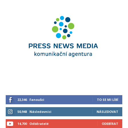
22,346
Fanoušci
TO SE MI LÍBÍ
50,948
Následovníci
NÁSLEDOVAT
14,700
Odběratelé
ODEBÍRAT