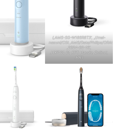
(‚AMS-SG-W186R8T3‘, ‚//mal-
nasuni/CGi_AMS/Data/Philips/ORAL_CARE/Cai
‚2024-02-16‘,
‚HX7101_01_RFT_Handle_Online‘,
‚HX‘)