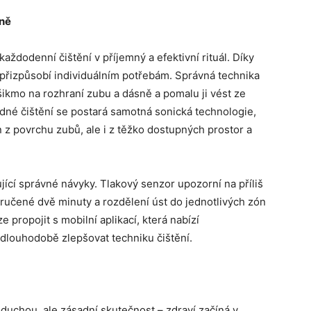
sně
ždodenní čištění v příjemný a efektivní rituál. Díky
přizpůsobí individuálním potřebám. Správná technika
t šikmo na rozhraní zubu a dásně a pomalu ji vést ze
né čištění se postará samotná sonická technologie,
 z povrchu zubů, ale i z těžko dostupných prostor a
ící správné návyky. Tlakový senzor upozorní na příliš
ručené dvě minuty a rozdělení úst do jednotlivých zón
 propojit s mobilní aplikací, která nabízí
louhodobě zlepšovat techniku čištění.
duchou, ale zásadní skutečnost – zdraví začíná v