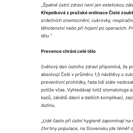
„
Špatné ústní zdraví není jen estetickou zále
Křepelková z pražské ordinace Čisté zoub
srdečních onemocnění, cukrovky, respirační
těhotenství nebo při hojení po operacích. 
tělu.“
Prevence chrání celé tělo
Světový den ústního zdraví připomíná, že p
absolvují Češi v průměru 1,5 návštěvy u zub
preventivní prohlídky, řada lidí stále nedos
potíže včas. Vyhledávají totiž stomatologa až
kazů, zánětů dásní a dalších komplikací, z
dutinu.
„
Lidé často při ústní hygieně zapomínají na 
čtvrtiny populace, na Slovensku jde téměř o