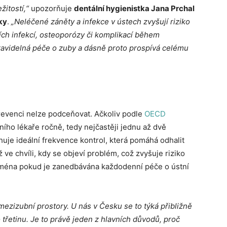
žitostí,“
upozorňuje
dentální hygienistka Jana Prchal
ky
.
„Neléčené záněty a infekce v ústech zvyšují riziko
ch infekcí, osteoporózy či komplikací během
Pravidelná péče o zuby a dásně proto prospívá celému
revenci nelze podceňovat. Ačkoliv podle
OECD
ního lékaře ročně, tedy nejčastěji jednu až dvě
ahuje ideální frekvence kontrol, která pomáhá odhalit
 ve chvíli, kdy se objeví problém, což zvyšuje riziko
ejména pokud je zanedbávána každodenní péče o ústní
mezizubní prostory. U nás v Česku se to týká přibližně
 třetinu. Je to právě jeden z hlavních důvodů, proč