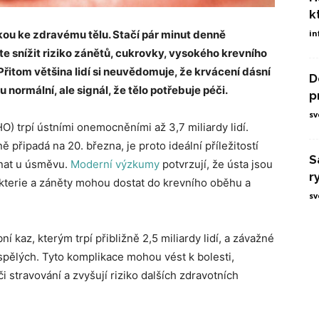
k
kou ke zdravému tělu. Stačí pár minut denně
in
 snížit riziko zánětů, cukrovky, vysokého krevního
Přitom většina lidí si neuvědomuje, že krvácení dásní
D
ormální, ale signál, že tělo potřebuje péči.
p
sv
) trpí ústními onemocněními až 3,7 miliardy lidí.
 připadá na 20. března, je proto ideální příležitostí
S
ínat u úsměvu.
Moderní výzkumy
potvrzují, že ústa jsou
r
akterie a záněty mohou dostat do krevního oběhu a
sv
kaz, kterým trpí přibližně 2,5 miliardy lidí, a závažné
ospělých. Tyto komplikace mohou vést k bolesti,
travování a zvyšují riziko dalších zdravotních