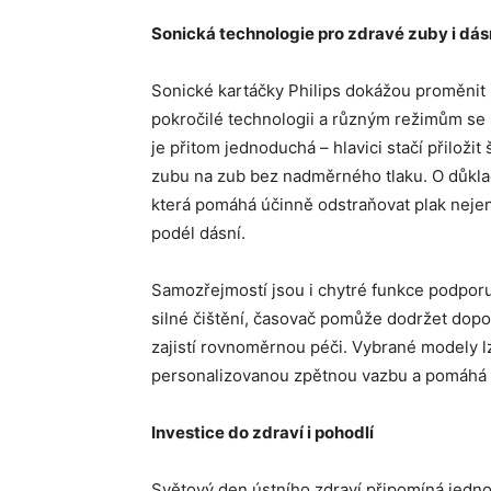
Sonická technologie pro zdravé zuby i dá
Sonické kartáčky Philips dokážou proměnit ka
pokročilé technologii a různým režimům se 
je přitom jednoduchá – hlavici stačí přiloži
zubu na zub bez nadměrného tlaku. O důklad
která pomáhá účinně odstraňovat plak nejen
podél dásní.
Samozřejmostí jsou i chytré funkce podporuj
silné čištění, časovač pomůže dodržet dopo
zajistí rovnoměrnou péči. Vybrané modely lze
personalizovanou zpětnou vazbu a pomáhá d
Investice do zdraví i pohodlí
Světový den ústního zdraví připomíná jedno