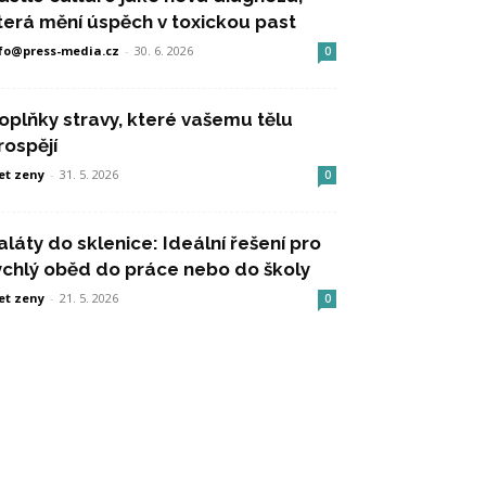
terá mění úspěch v toxickou past
fo@press-media.cz
-
30. 6. 2026
0
oplňky stravy, které vašemu tělu
rospějí
et zeny
-
31. 5. 2026
0
aláty do sklenice: Ideální řešení pro
ychlý oběd do práce nebo do školy
et zeny
-
21. 5. 2026
0