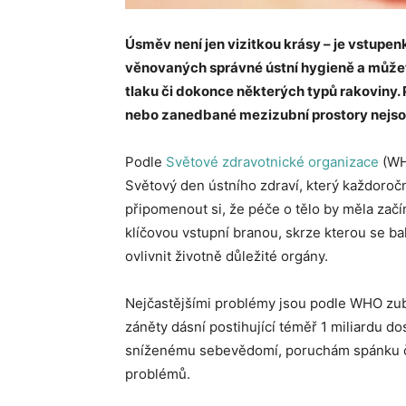
Úsměv není jen vizitkou krásy – je vstupen
věnovaných správné ústní hygieně a můžete
tlaku či dokonce některých typů rakoviny. 
nebo zanedbané mezizubní prostory nejsou n
Podle
Světové zdravotnické organizace
(WHO
Světový den ústního zdraví, který každoročně
připomenout si, že péče o tělo by měla zač
klíčovou vstupní branou, skrze kterou se b
ovlivnit životně důležité orgány.
Nejčastějšími problémy jsou podle WHO zubní 
záněty dásní postihující téměř 1 miliardu d
sníženému sebevědomí, poruchám spánku či s
problémů.