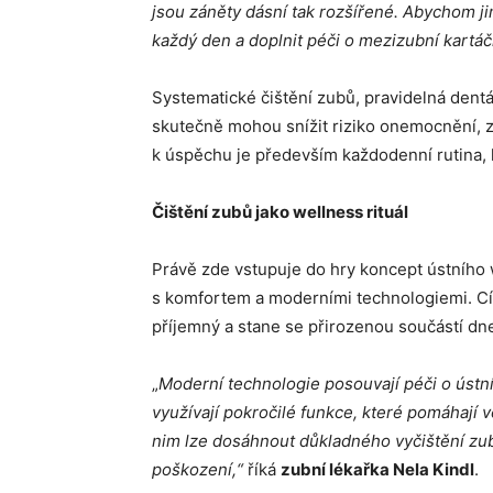
jsou záněty dásní tak rozšířené. Abychom ji
každý den a doplnit péči o mezizubní kartáč
Systematické čištění zubů, pravidelná dentá
skutečně mohou snížit riziko onemocnění, zl
k úspěchu je především každodenní rutina, 
Čištění zubů jako wellness rituál
Právě zde vstupuje do hry koncept ústního 
s komfortem a moderními technologiemi. Cílem
příjemný a stane se přirozenou součástí dn
„
Moderní technologie posouvají péči o ústní
využívají pokročilé funkce, které pomáhají v
nim lze dosáhnout důkladného vyčištění zub
poškození,“
říká
zubní lékařka Nela Kindl
.