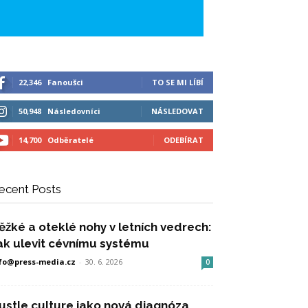
22,346
Fanoušci
TO SE MI LÍBÍ
50,948
Následovníci
NÁSLEDOVAT
14,700
Odběratelé
ODEBÍRAT
ecent Posts
ěžké a oteklé nohy v letních vedrech:
ak ulevit cévnímu systému
fo@press-media.cz
-
30. 6. 2026
0
ustle culture jako nová diagnóza,