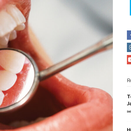
R
T
J
in
H