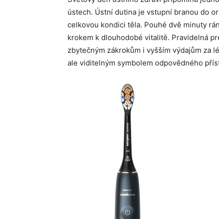
ústech. Ústní dutina je vstupní branou do or
celkovou kondici těla. Pouhé dvě minuty rá
krokem k dlouhodobé vitalitě. Pravidelná p
zbytečným zákrokům i vyšším výdajům za lé
ale viditelným symbolem odpovědného příst