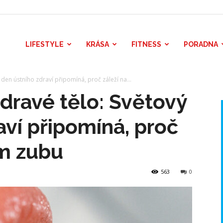
LIFESTYLE
KRÁSA
FITNESS
PORADNA
den ústního zdraví připomíná, proč záleží na...
dravé tělo: Světový
aví připomíná, proč
ém zubu
563
0