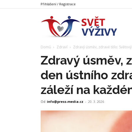
Přihlášení / Registrace
Svět
Domů
Zdraví
Zdravý úsměv, zdravé tělo: Světový 
Výživy
Zdravý úsměv, z
den ústního zdr
záleží na každ
Od
info@press-media.cz
-
20. 3. 2026