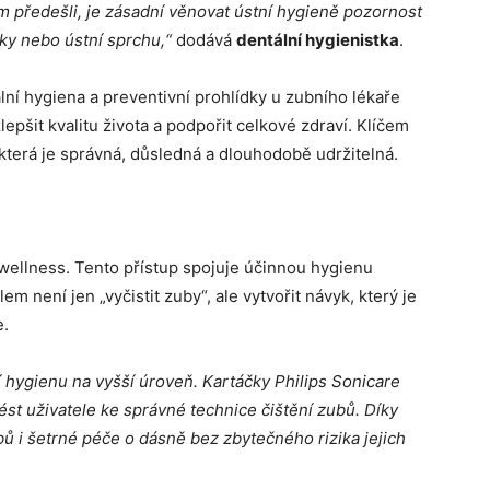
m předešli, je zásadní věnovat ústní hygieně pozornost
ky nebo ústní sprchu,“
dodává
dentální hygienistka
.
lní hygiena a preventivní prohlídky u zubního lékaře
epšit kvalitu života a podpořit celkové zdraví. Klíčem
která je správná, důsledná a dlouhodobě udržitelná.
wellness. Tento přístup spojuje účinnou hygienu
 není jen „vyčistit zuby“, ale vytvořit návyk, který je
e.
 hygienu na vyšší úroveň. Kartáčky Philips Sonicare
ést uživatele ke správné technice čištění zubů. Díky
ů i šetrné péče o dásně bez zbytečného rizika jejich