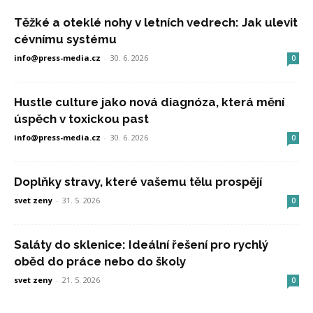
Těžké a oteklé nohy v letních vedrech: Jak ulevit
cévnímu systému
info@press-media.cz
-
30. 6. 2026
0
Hustle culture jako nová diagnóza, která mění
úspěch v toxickou past
info@press-media.cz
-
30. 6. 2026
0
Doplňky stravy, které vašemu tělu prospějí
svet zeny
-
31. 5. 2026
0
Saláty do sklenice: Ideální řešení pro rychlý
oběd do práce nebo do školy
svet zeny
-
21. 5. 2026
0