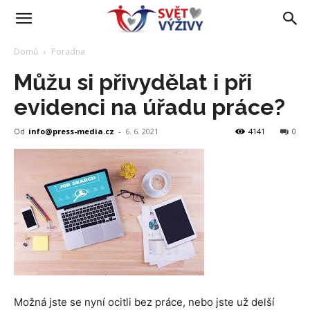
Domů
Poradna
Můžu si přivydělat i při
evidenci na úřadu práce?
Od
info@press-media.cz
-
6. 6. 2021
4141
0
Možná jste se nyní ocitli bez práce, nebo jste už delší