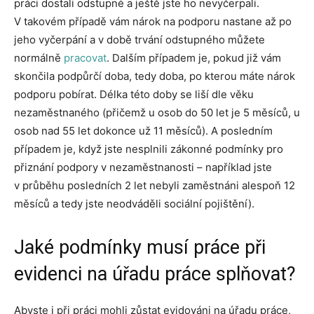
práci dostali odstupné a ještě jste ho nevyčerpali.
V takovém případě vám nárok na podporu nastane až po
jeho vyčerpání a v době trvání odstupného můžete
normálně
pracovat
. Dalším případem je, pokud již vám
skončila podpůrčí doba, tedy doba, po kterou máte nárok
podporu pobírat. Délka této doby se liší dle věku
nezaměstnaného (přičemž u osob do 50 let je 5 měsíců, u
osob nad 55 let dokonce už 11 měsíců). A posledním
případem je, když jste nesplnili zákonné podmínky pro
přiznání podpory v nezaměstnanosti – například jste
v průběhu posledních 2 let nebyli zaměstnáni alespoň 12
měsíců a tedy jste neodváděli sociální pojištění).
Jaké podmínky musí práce při
evidenci na úřadu práce splňovat?
Abyste i při práci mohli zůstat evidováni na úřadu práce,