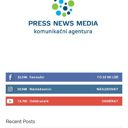
22,346
Fanoušci
TO SE MI LÍBÍ
50,948
Následovníci
NÁSLEDOVAT
14,700
Odběratelé
ODEBÍRAT
Recent Posts