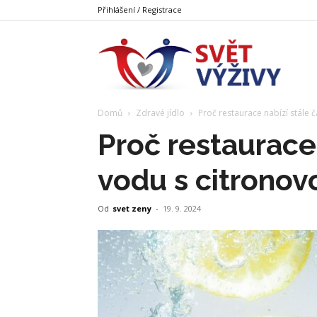
Přihlášení / Registrace
Svět
Domů
Zdravé jídlo
Proč restaurace nabízí stále 
Výživy
Proč restaurace 
vodu s citronov
Od
svet zeny
-
19. 9. 2024