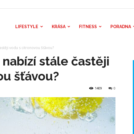
LIFESTYLE
KRÁSA
FITNESS
PORADNA
častěji vodu s citronovou šťávou?
nabízí stále častěji
ou šťávou?
1409
0