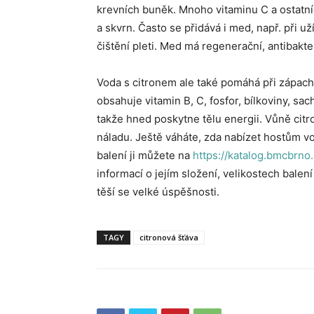
krevních buněk. Mnoho vitaminu C a ostatn
a skvrn. Často se přidává i med, např. při u
čištění pleti. Med má regenerační, antibakteri
Voda s citronem ale také pomáhá při zápachu
obsahuje vitamin B, C, fosfor, bílkoviny, sa
takže hned poskytne tělu energii. Vůně citr
náladu. Ještě váháte, zda nabízet hostům vo
balení ji můžete na
https://katalog.bmcbrno.
informací o jejím složení, velikostech balení
těší se velké úspěšnosti.
TAGY
citronová šťáva