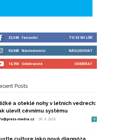
22,346
Fanoušci
TO SE MI LÍBÍ
50,948
Následovníci
NÁSLEDOVAT
14,700
Odběratelé
ODEBÍRAT
ecent Posts
ěžké a oteklé nohy v letních vedrech:
ak ulevit cévnímu systému
fo@press-media.cz
-
30. 6. 2026
0
ustle culture jako nová diagnóza,