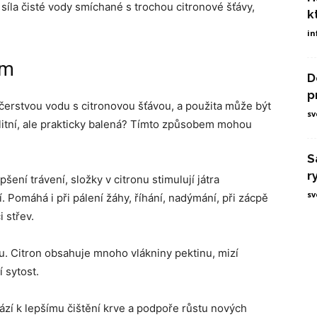
í síla čisté vody smíchané s trochou citronové šťávy,
k
in
em
D
p
e čerstvou vodu s citronovou šťávou, a použita může být
sv
valitní, ale prakticky balená? Tímto způsobem mohou
S
r
šení trávení, složky v citronu stimulují játra
sv
. Pomáhá i při pálení žáhy, říhání, nadýmání, při zácpě
 střev.
u. Citron obsahuje mnoho vlákniny pektinu, mizí
 sytost.
ází k lepšímu čištění krve a podpoře růstu nových