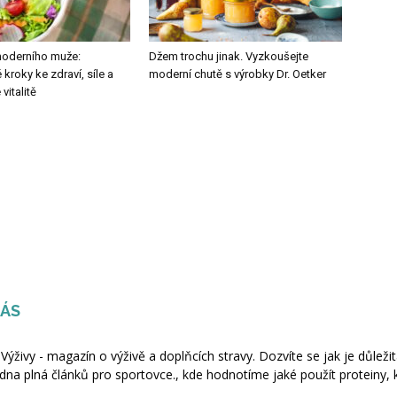
moderního muže:
Džem trochu jinak. Vyzkoušejte
roky ke zdraví, síle a
moderní chutě s výrobky Dr. Oetker
italitě
NÁS
 Výživy - magazín o výživě a doplňcích stravy. Dozvíte se jak je důležit
dna plná článků pro sportovce., kde hodnotíme jaké použít proteiny, 