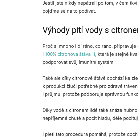
Jestli jste nikdy nepátrali po tom, v čem tkv
pojďme se na to podívat.
Výhody pití vody s citron
Proč si mnoho lidí ráno, co ráno, připravuj
i
100% citronová šťáva 1l
, která je stejně k
podporovat svůj imunitní systém.
Také ale díky citronové šťávě dochází ke zlep
k produkci žluči potřebné pro zdravé trávení
i průjmu, protože podporuje správnou funkci
Díky vodě s citronem lidé také snáze hubno
nepříjemné chutě a pocit hladu, déle pociťují
I pleti tato procedura pomáhá, protože doch