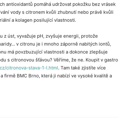
ích antioxidantů pomáhá udržovat pokožku bez vrásek
žívání vody s citronem kvůli zhubnutí nebo právě kvůli
ální a kolagen posilující vlastnosti.
 z úst, vyvažuje pH, zvyšuje energii, protože
charidy… v citronu je i mnoho záporně nabitých iontů,
onu má povzbuzující vlastnosti a dokonce zlepšuje
du s citronovou šťávou? Věříme, že ne. Koupit v gastro
cz/citronova-stava-1-l.html
. Tam také zjistíte více
 a firmě BMC Brno, která ji nabízí ve vysoké kvalitě a