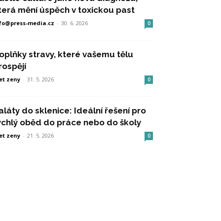
terá mění úspěch v toxickou past
fo@press-media.cz
-
30. 6. 2026
0
oplňky stravy, které vašemu tělu
rospějí
et zeny
-
31. 5. 2026
0
aláty do sklenice: Ideální řešení pro
ychlý oběd do práce nebo do školy
et zeny
-
21. 5. 2026
0