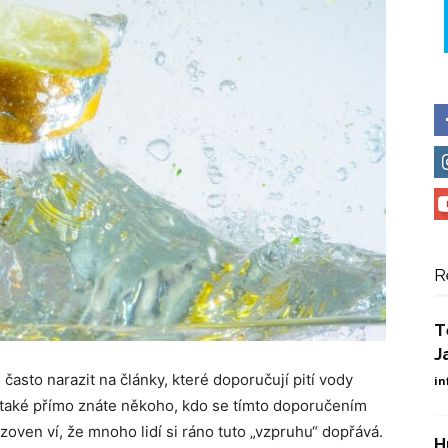
R
T
J
 často narazit na články, které doporučují pití vody
in
také přímo znáte někoho, kdo se tímto doporučením
vozoven ví, že mnoho lidí si ráno tuto „vzpruhu“ dopřává.
H