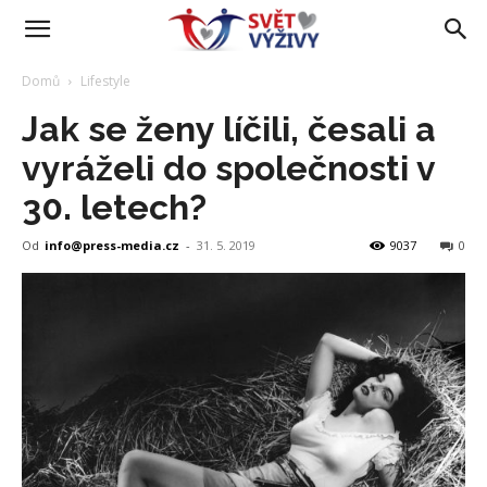
Domů
Lifestyle
Jak se ženy líčili, česali a
vyráželi do společnosti v
30. letech?
Od
info@press-media.cz
-
31. 5. 2019
9037
0