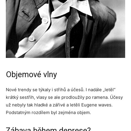
Objemové vlny
Nové trendy se týkaly i střihů a účesů. I nadále „letěl“
krátký sestřih, vlasy se ale prodloužily po ramena. Účesy
už nebyly tak hladké a zářivé a letěli Eugene waves.
Podstatným rozdílem byl zejména objem.
Zábava během deprese?