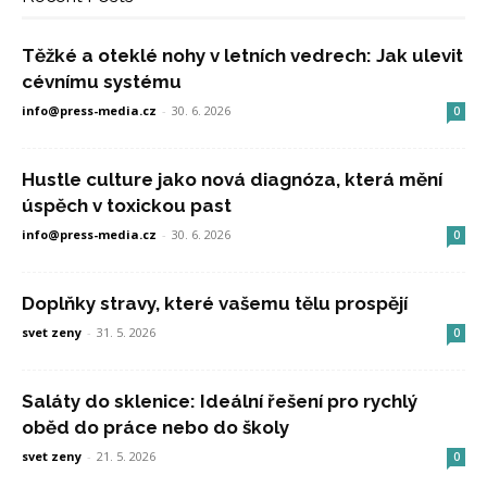
Těžké a oteklé nohy v letních vedrech: Jak ulevit
cévnímu systému
info@press-media.cz
-
30. 6. 2026
0
Hustle culture jako nová diagnóza, která mění
úspěch v toxickou past
info@press-media.cz
-
30. 6. 2026
0
Doplňky stravy, které vašemu tělu prospějí
svet zeny
-
31. 5. 2026
0
Saláty do sklenice: Ideální řešení pro rychlý
oběd do práce nebo do školy
svet zeny
-
21. 5. 2026
0