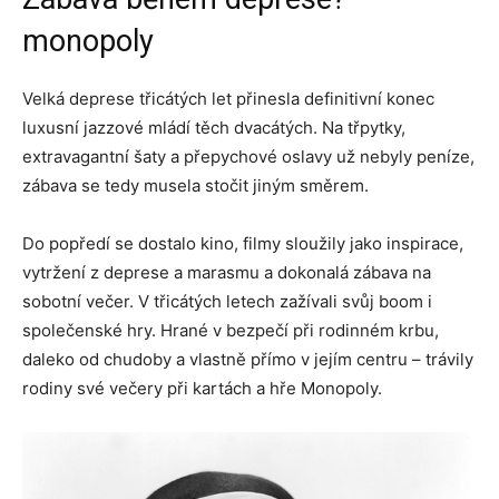
monopoly
Velká deprese třicátých let přinesla definitivní konec
luxusní jazzové mládí těch dvacátých. Na třpytky,
extravagantní šaty a přepychové oslavy už nebyly peníze,
zábava se tedy musela stočit jiným směrem.
Do popředí se dostalo kino, filmy sloužily jako inspirace,
vytržení z deprese a marasmu a dokonalá zábava na
sobotní večer. V třicátých letech zažívali svůj boom i
společenské hry. Hrané v bezpečí při rodinném krbu,
daleko od chudoby a vlastně přímo v jejím centru – trávily
rodiny své večery při kartách a hře Monopoly.