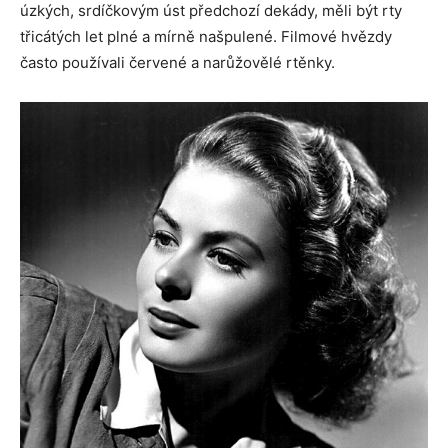
úzkých, srdíčkovým úst předchozí dekády, měli být rty
třicátých let plné a mírně našpulené. Filmové hvězdy
často používali červené a narůžovělé rtěnky.