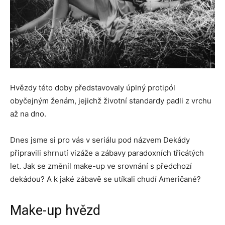
Hvězdy této doby představovaly úplný protipól
obyčejným ženám, jejichž životní standardy padli z vrchu
až na dno.
Dnes jsme si pro vás v seriálu pod názvem Dekády
připravili shrnutí vizáže a zábavy paradoxních třicátých
let. Jak se změnil make-up ve srovnání s předchozí
dekádou? A k jaké zábavě se utíkali chudí Američané?
Make-up hvězd