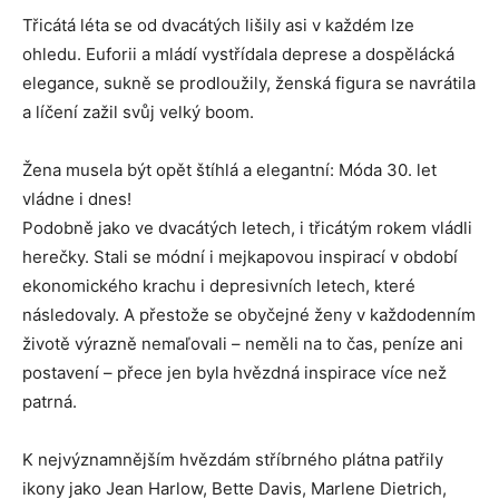
Třicátá léta se od dvacátých lišily asi v každém lze
ohledu. Euforii a mládí vystřídala deprese a dospělácká
elegance, sukně se prodloužily, ženská figura se navrátila
a líčení zažil svůj velký boom.
Žena musela být opět štíhlá a elegantní: Móda 30. let
vládne i dnes!
Podobně jako ve dvacátých letech, i třicátým rokem vládli
herečky. Stali se módní i mejkapovou inspirací v období
ekonomického krachu i depresivních letech, které
následovaly. A přestože se obyčejné ženy v každodenním
životě výrazně nemaľovali – neměli na to čas, peníze ani
postavení – přece jen byla hvězdná inspirace více než
patrná.
K nejvýznamnějším hvězdám stříbrného plátna patřily
ikony jako Jean Harlow, Bette Davis, Marlene Dietrich,