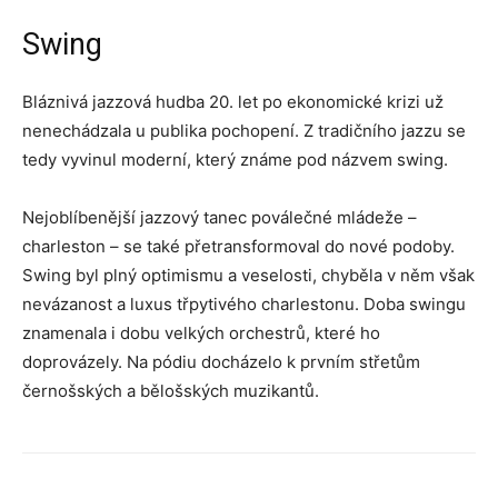
Swing
Bláznivá jazzová hudba 20. let po ekonomické krizi už
nenechádzala u publika pochopení. Z tradičního jazzu se
tedy vyvinul moderní, který známe pod názvem swing.
Nejoblíbenější jazzový tanec poválečné mládeže –
charleston – se také přetransformoval do nové podoby.
Swing byl plný optimismu a veselosti, chyběla v něm však
nevázanost a luxus třpytivého charlestonu. Doba swingu
znamenala i dobu velkých orchestrů, které ho
doprovázely. Na pódiu docházelo k prvním střetům
černošských a bělošských muzikantů.