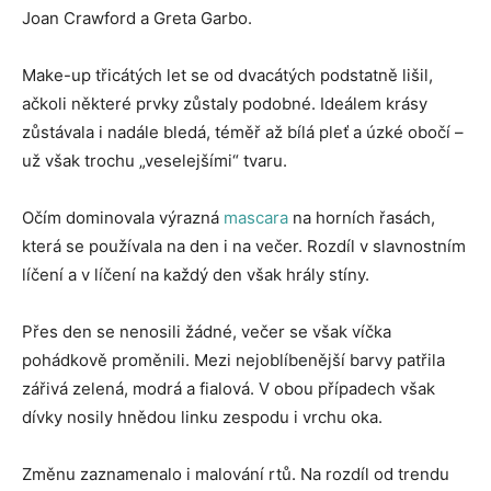
Joan Crawford a Greta Garbo.
Make-up třicátých let se od dvacátých podstatně lišil,
ačkoli některé prvky zůstaly podobné. Ideálem krásy
zůstávala i nadále bledá, téměř až bílá pleť a úzké obočí –
už však trochu „veselejšími“ tvaru.
Očím dominovala výrazná
mascara
na horních řasách,
která se používala na den i na večer. Rozdíl v slavnostním
líčení a v líčení na každý den však hrály stíny.
Přes den se nenosili žádné, večer se však víčka
pohádkově proměnili. Mezi nejoblíbenější barvy patřila
zářivá zelená, modrá a fialová. V obou případech však
dívky nosily hnědou linku zespodu i vrchu oka.
Změnu zaznamenalo i malování rtů. Na rozdíl od trendu