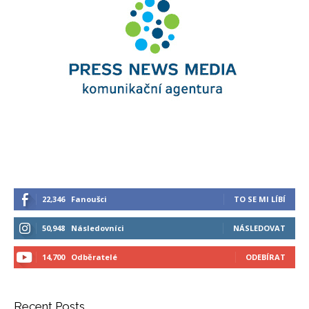
22,346
Fanoušci
TO SE MI LÍBÍ
50,948
Následovníci
NÁSLEDOVAT
14,700
Odběratelé
ODEBÍRAT
Recent Posts