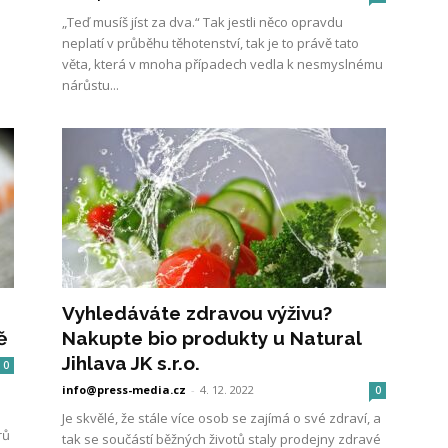
„Teď musíš jíst za dva.“ Tak jestli něco opravdu
neplatí v průběhu těhotenství, tak je to právě tato
věta, která v mnoha případech vedla k nesmyslnému
nárůstu...
Vyhledáváte zdravou výživu?
ě
Nakupte bio produkty u Natural
Jihlava JK s.r.o.
0
info@press-media.cz
-
4. 12. 2022
0
Je skvělé, že stále více osob se zajímá o své zdraví, a
rů
tak se součástí běžných životů staly prodejny zdravé