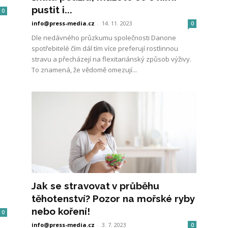
pustit i...
0
info@press-media.cz
-
14. 11. 2023
0
Dle nedávného průzkumu společnosti Danone
spotřebitelé čím dál tím více preferují rostlinnou
stravu a přecházejí na flexitariánský způsob výživy.
To znamená, že vědomě omezují...
Jak se stravovat v průběhu
těhotenství? Pozor na mořské ryby
nebo koření!
0
info@press-media.cz
-
3. 7. 2023
0