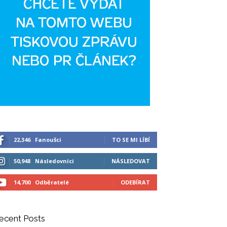
22,346
Fanoušci
TO SE MI LÍBÍ
50,948
Následovníci
NÁSLEDOVAT
14,700
Odběratelé
ODEBÍRAT
ecent Posts