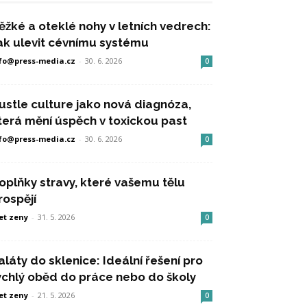
ěžké a oteklé nohy v letních vedrech:
ak ulevit cévnímu systému
fo@press-media.cz
-
30. 6. 2026
0
ustle culture jako nová diagnóza,
terá mění úspěch v toxickou past
fo@press-media.cz
-
30. 6. 2026
0
oplňky stravy, které vašemu tělu
rospějí
et zeny
-
31. 5. 2026
0
aláty do sklenice: Ideální řešení pro
ychlý oběd do práce nebo do školy
et zeny
-
21. 5. 2026
0