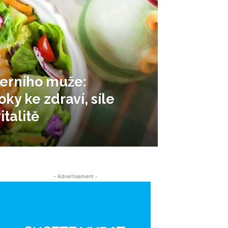
erního muže:
y ke zdraví, síle
talitě
- Advertisement -