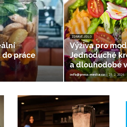
ZDRAVÉ JÍDLO
eální
Výživa pro mod
d do práce
Jednoduché krok
a dlouhodobé vi
info@press-media.cz
-
21. 2. 2026