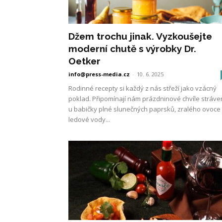
Džem trochu jinak. Vyzkoušejte
moderní chutě s výrobky Dr.
Oetker
info@press-media.cz
-
10. 6. 2025
Rodinné recepty si každý z nás střeží jako vzácný
poklad. Připomínají nám prázdninové chvíle stráv
u babičky plné slunečných paprsků, zralého ovoce
ledové vody...