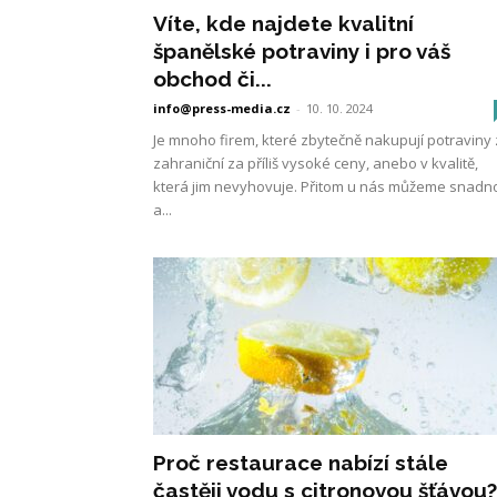
Víte, kde najdete kvalitní
španělské potraviny i pro váš
obchod či...
info@press-media.cz
-
10. 10. 2024
Je mnoho firem, které zbytečně nakupují potraviny
zahraniční za příliš vysoké ceny, anebo v kvalitě,
která jim nevyhovuje. Přitom u nás můžeme snadn
a...
Proč restaurace nabízí stále
častěji vodu s citronovou šťávou?