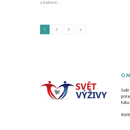
a bakterií,...
1
2
3
O 
Svět
pora
tuku.
Kont