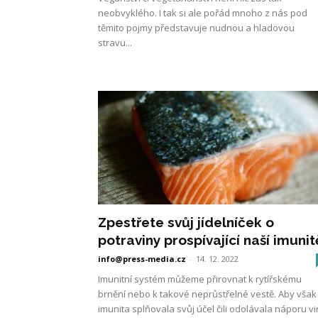
neobvyklého. I tak si ale pořád mnoho z nás pod
těmito pojmy představuje nudnou a hladovou
stravu...
Zpestřete svůj jídelníček o
potraviny prospívající naší imunit
info@press-media.cz
-
14. 12. 2022
Imunitní systém můžeme přirovnat k rytířskému
brnění nebo k takové neprůstřelné vestě. Aby však
imunita splňovala svůj účel čili odolávala náporu vi