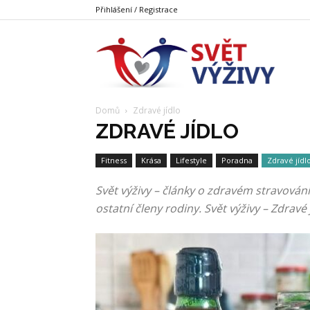
Přihlášení / Registrace
Svět
Domů
Zdravé jídlo
Výživy
ZDRAVÉ JÍDLO
Fitness
Krása
Lifestyle
Poradna
Zdravé jídl
Svět výživy – články o zdravém stravování.
ostatní členy rodiny. Svět výživy – Zdravé 