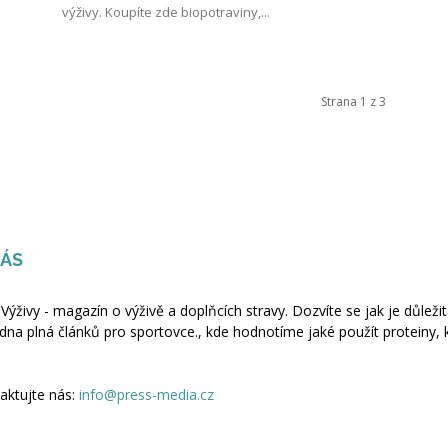
výživy. Koupíte zde biopotraviny,...
Strana 1 z 3
NÁS
 Výživy - magazín o výživě a doplňcích stravy. Dozvíte se jak je důležit
dna plná článků pro sportovce., kde hodnotíme jaké použít proteiny, 
aktujte nás:
info@press-media.cz