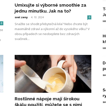
Umixujte si výborné smoothie za
T
jednu minutku. Jak na to?
J
svet zeny
-
4. 10. 2024
0
in
0
Snažíte se shodit přebytečná kila? Nebo chcete být
maximálně zdraví a výkonní až do vysokého věku? V
 ze
obou případech se neobejdete bez zdravých
H
svačinek...
o
k
in
D
p
sv
S
r
Rostlinné nápoje mají širokou
sv
škálu použití, můžete se s nimi