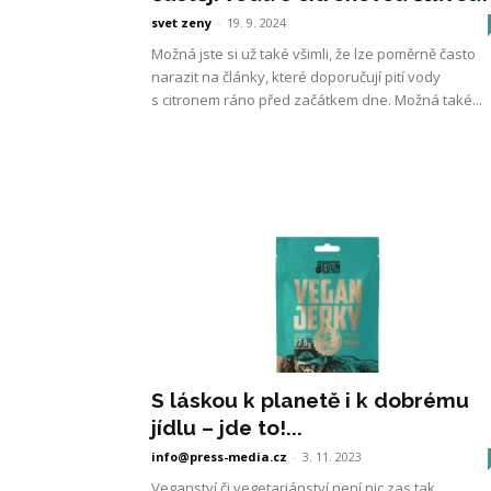
svet zeny
-
19. 9. 2024
Možná jste si už také všimli, že lze poměrně často
narazit na články, které doporučují pití vody
s citronem ráno před začátkem dne. Možná také...
S láskou k planetě i k dobrému
jídlu – jde to!...
info@press-media.cz
-
3. 11. 2023
Veganství či vegetariánství není nic zas tak