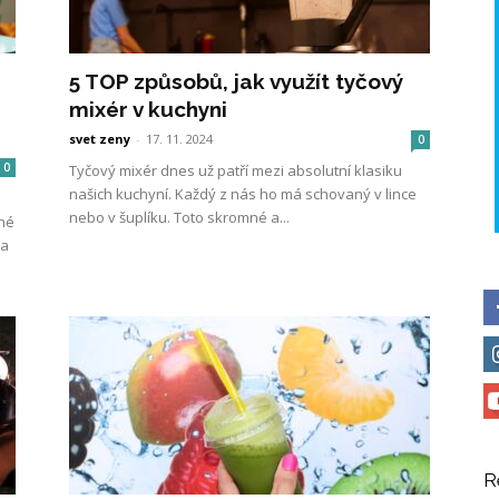
5 TOP způsobů, jak využít tyčový
mixér v kuchyni
svet zeny
-
17. 11. 2024
0
0
Tyčový mixér dnes už patří mezi absolutní klasiku
našich kuchyní. Každý z nás ho má schovaný v lince
nebo v šuplíku. Toto skromné a...
ené
 a
R