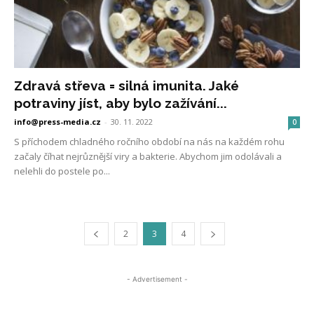
Zdravá střeva = silná imunita. Jaké
potraviny jíst, aby bylo zažívání...
info@press-media.cz
-
30. 11. 2022
0
S příchodem chladného ročního období na nás na každém rohu
začaly číhat nejrůznější viry a bakterie. Abychom jim odolávali a
nelehli do postele po...
2
3
4
- Advertisement -