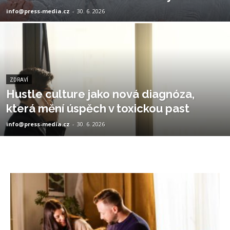
info@press-media.cz
-
30. 6. 2026
ZDRAVÍ
Hustle culture jako nová diagnóza,
která mění úspěch v toxickou past
info@press-media.cz
-
30. 6. 2026