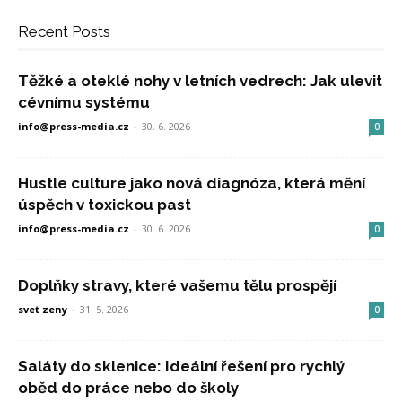
Recent Posts
Těžké a oteklé nohy v letních vedrech: Jak ulevit
cévnímu systému
info@press-media.cz
-
30. 6. 2026
0
Hustle culture jako nová diagnóza, která mění
úspěch v toxickou past
info@press-media.cz
-
30. 6. 2026
0
Doplňky stravy, které vašemu tělu prospějí
svet zeny
-
31. 5. 2026
0
Saláty do sklenice: Ideální řešení pro rychlý
oběd do práce nebo do školy