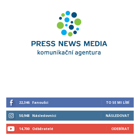
22,346
Fanoušci
TO SE MI LÍBÍ
50,948
Následovníci
NÁSLEDOVAT
14,700
Odběratelé
ODEBÍRAT