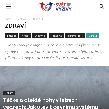
Domů
Zdraví
Strana 3
ZDRAVÍ
Fitness
Krása
Lifestyle
Poradna
Zdravé jídlo
Zdraví
Svět Výživy je magazín o zdraví a zdravé výživě. svet-
vyzivy.cz – poradna o zdravém životním stylu, rodině,
píšeme články o tom jak řešit partnerské vztahy.
ZDRAVÍ
Těžké a oteklé nohy v letních
vedrech: Jak ulevit cévnímu systému