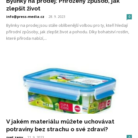
Bylinky na prodej: Přirozený způsob, jak
zlepšit život
info@press-media.cz
-
28. 9. 2023
0
Bylinky na prodej jsou stále oblíbenější volbou pro ty, kteří hledají
přírodní způsoby, jak zlepšit život a pohodu. Díky bohatství rostlin,
které příroda nabízí,...
V jakém materiálu můžete uchovávat
potraviny bez strachu o své zdraví?
svet zeny
-
21. 9. 2023
0