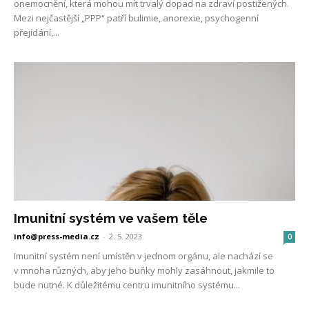
onemocnění, která mohou mít trvalý dopad na zdraví postižených.
Mezi nejčastější „PPP“ patří bulimie, anorexie, psychogenní
přejídání,...
Imunitní systém ve vašem těle
info@press-media.cz
-
2. 5. 2023
0
Imunitní systém není umístěn v jednom orgánu, ale nachází se
v mnoha různých, aby jeho buňky mohly zasáhnout, jakmile to
bude nutné. K důležitému centru imunitního systému...