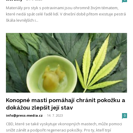
Materiály pro styk s potravinami jsou ohromně živým tématem,
které nedá spát celé řadě lidí. V dnešní době přitom existuje pestrá
škála levnějších i...
Konopné masti pomáhají chránit pokožku a
dokážou zlepšit její stav
info@press-media.cz
-
14. 7. 2023
0
CBD, které se také vyskytuje vkonopných mastech, může pomoci
snížit zánět a podpořit regeneraci pokožky. Pro ty, kteří trpí