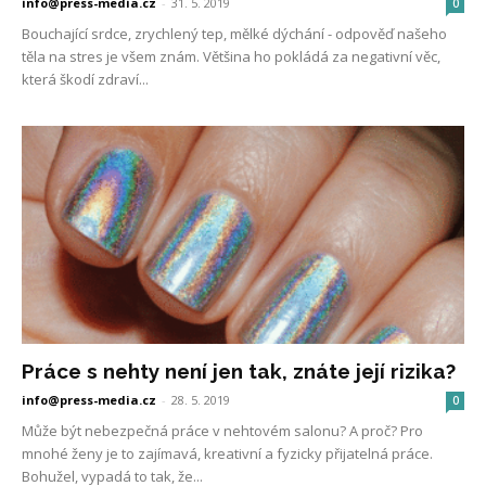
info@press-media.cz
-
31. 5. 2019
0
Bouchající srdce, zrychlený tep, mělké dýchání - odpověď našeho
těla na stres je všem znám. Většina ho pokládá za negativní věc,
která škodí zdraví...
Práce s nehty není jen tak, znáte její rizika?
info@press-media.cz
-
28. 5. 2019
0
Může být nebezpečná práce v nehtovém salonu? A proč? Pro
mnohé ženy je to zajímavá, kreativní a fyzicky přijatelná práce.
Bohužel, vypadá to tak, že...