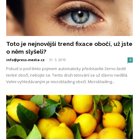
Toto je nejnovější trend fixace obočí, už jste
o něm slyšeli?
info@press-media.cz
-
31. 5. 2019
0
Pokud si pod tímto pojmem automaticky představíte černo-šedé
tenké obočí, nebojte se. Tento druh tetování se už dávno nedělá.
Velmi vyhledávaným je microblading obočí. Microblading...