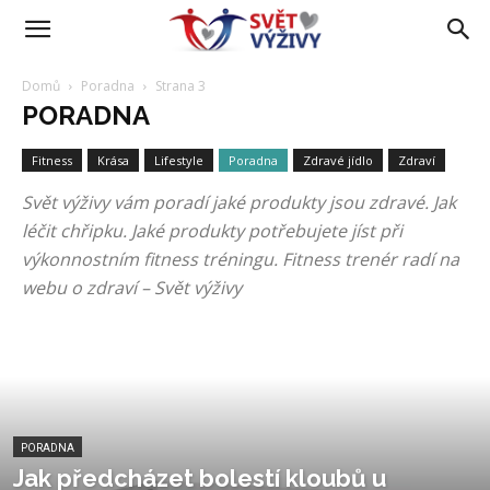
Domů
Poradna
Strana 3
PORADNA
Fitness
Krása
Lifestyle
Poradna
Zdravé jídlo
Zdraví
Svět výživy vám poradí jaké produkty jsou zdravé. Jak
léčit chřipku. Jaké produkty potřebujete jíst při
výkonnostním fitness tréningu. Fitness trenér radí na
webu o zdraví – Svět výživy
PORADNA
Jak předcházet bolestí kloubů u