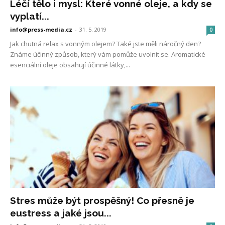
Léčí tělo i mysl: Které vonné oleje, a kdy se
vyplatí...
info@press-media.cz
-
31. 5. 2019
0
Jak chutná relax s vonným olejem? Také jste měli náročný den?
Známe účinný způsob, který vám pomůže uvolnit se. Aromatické
esenciální oleje obsahují účinné látky,...
Stres může být prospěšný! Co přesně je
eustress a jaké jsou...