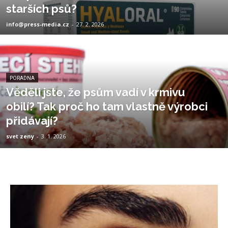
starších psů?
info@press-media.cz
-
27. 2. 2026
PORADNA
Věděli jste, že psům vadí v krmivu
obilí? Tak proč ho tam vlastně výrobci
přidávají?
svet zeny
-
3. 1. 2026