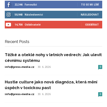
22,346
Fanoušci
TO SE MI LÍBÍ
50,948
Následovníci
NÁSLEDOVAT
14,700
Odběratelé
ODEBÍRAT
Recent Posts
Těžké a oteklé nohy v letních vedrech: Jak ulevit
cévnímu systému
info@press-media.cz
-
30. 6. 2026
0
Hustle culture jako nová diagnóza, která mění
úspěch v toxickou past
info@press-media.cz
-
30. 6. 2026
0