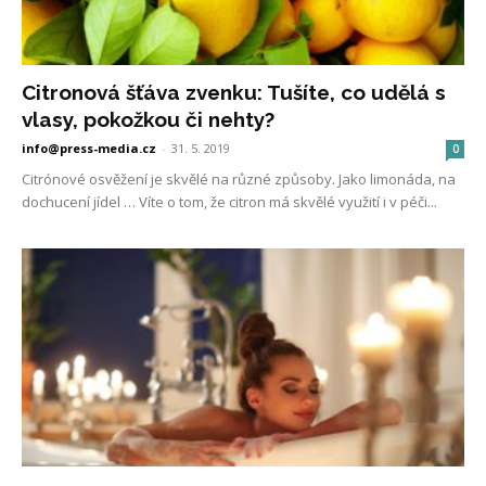
Citronová šťáva zvenku: Tušíte, co udělá s
vlasy, pokožkou či nehty?
info@press-media.cz
-
31. 5. 2019
0
Citrónové osvěžení je skvělé na různé způsoby. Jako limonáda, na
dochucení jídel … Víte o tom, že citron má skvělé využití i v péči...