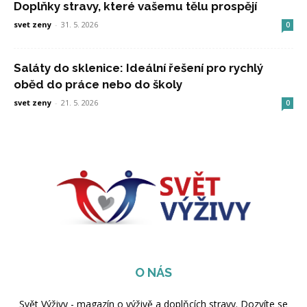
Doplňky stravy, které vašemu tělu prospějí
svet zeny
-
31. 5. 2026
0
Saláty do sklenice: Ideální řešení pro rychlý
oběd do práce nebo do školy
svet zeny
-
21. 5. 2026
0
O NÁS
Svět Výživy - magazín o výživě a doplňcích stravy. Dozvíte se