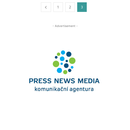
1
2
3
- Advertisement -